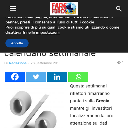
Utilizziamo i cookie per offrirti la migliore esperienza sul nostro
sito web.
Cliccando sulla pagina, effettuando lo scroll o chiudendo il
banner, presti il consenso all’uso di tutti i cookie
Home
Analisi Tecnica
Puoi scoprire di più su quali cookie stiamo utilizzando o come
disattivarli nelle
impostazioni
Analisi Tecnica
Indicatori Economici
Forex Insider: ecco il
Accetta
calendario settimanale
1
Di
Redazione
-
26 Settembre 2011
Questa settimana i
riflettori rimarranno
puntati sulla
Grecia
mentre gli investitori
focalizzeranno la loro
attenzione sui dati