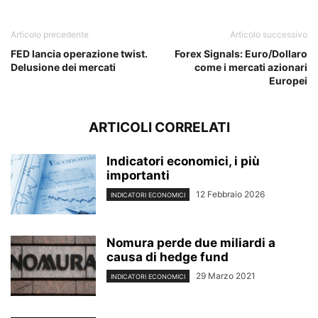
Articolo precedente
Articolo successivo
FED lancia operazione twist.
Forex Signals: Euro/Dollaro
Delusione dei mercati
come i mercati azionari
Europei
ARTICOLI CORRELATI
Indicatori economici, i più
importanti
12 Febbraio 2026
INDICATORI ECONOMICI
Nomura perde due miliardi a
causa di hedge fund
29 Marzo 2021
INDICATORI ECONOMICI