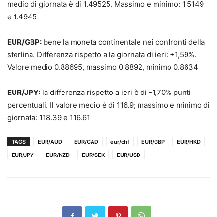
medio di giornata è di 1.49525. Massimo e minimo: 1.5149
e 1.4945
EUR/GBP:
bene la moneta continentale nei confronti della
sterlina. Differenza rispetto alla giornata di ieri: +1,59%.
Valore medio 0.88695, massimo 0.8892, minimo 0.8634
EUR/JPY:
la differenza rispetto a ieri è di -1,70% punti
percentuali. Il valore medio è di 116.9; massimo e minimo di
giornata: 118.39 e 116.61
TAGS
EUR/AUD
EUR/CAD
eur/chf
EUR/GBP
EUR/HKD
EUR/JPY
EUR/NZD
EUR/SEK
EUR/USD