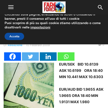
Utilizziamo i cookie per offrirti la migliore esperienza sul nostro
sito web.
Cliccando sulla pagina, effettuando lo scroll o chiudendo il
banner, presti il consenso all’uso di tutti i cookie
Home
Coppie Valute
EUR/JPY
Puoi scoprire di più su quali cookie stiamo utilizzando o come
disattivarli nelle
impostazioni
Coppie Valute
EUR/JPY
Forex News
Report: max&min intraday
Accetta
0
Di
Redazione
-
10 Febbraio 2009
EUR/SEK BID 10.6139
ASK 10.6199 ORA 18:40
MIN 10.441 MAX 10.6303
EUR/AUD BID 1.9655 ASK
1.9665 ORA 18:40 MIN
1.9131 MAX 1.980