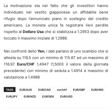
La motivazione sta nel fatto che gli investitori hanno
individuato nel vestito giapponese un affidabile bene
rifugio dopo l’annunciato piano in sostegno del credito
americano. La moneta unica fa registrare lievi perdite
rispetto al
Dollaro Usa
che si stabilizza a 1.2953 dopo aver
toccato il massimo iniziale di 1.2986.
Nei confronti dello
Yen
, i dati parlano di uno scambio che si
attesta su 116.5 con un minimo di 115.87 ed un massimo di
116.97.
Euro/CHF
1,4947 (1,5003 il valore della giornata
precedente) con minimo di seduta a 1.4914 e massimo di
valutazione a 1.4988
TAGS
EUR/AUD
EUR/CAD
eur/chf
EUR/GBP
EUR/HKD
EUR/JPY
EUR/NZD
EUR/SEK
EUR/USD