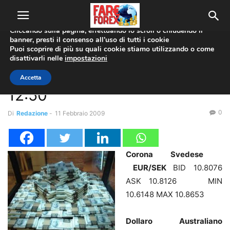
Utilizziamo i cookie per offrirti la migliore esperienza sul nostro
sito web.
Cliccando sulla pagina, effettuando lo scroll o chiudendo il
banner, presti il consenso all’uso di tutti i cookie
Home
Coppie Valute
EUR/USD
Puoi scoprire di più su quali cookie stiamo utilizzando o come
disattivarli nelle
impostazioni
Coppie Valute
EUR/USD
Forex News
Forex: max&min intraday alle
Accetta
12:50
0
Di
Redazione
-
11 Febbraio 2009
Corona Svedese
EUR/SEK
BID 10.8076
ASK 10.8126 MIN
10.6148 MAX 10.8653
Dollaro Australiano