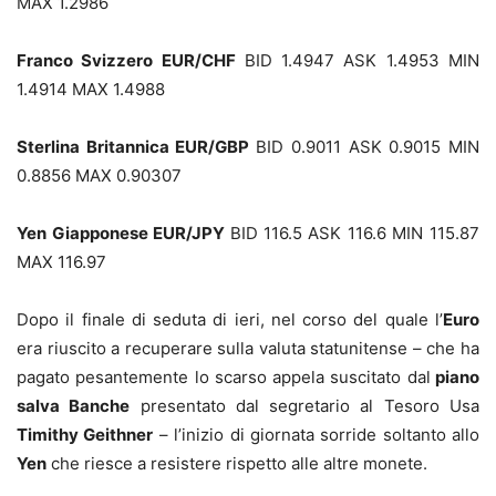
MAX 1.2986
Franco Svizzero EUR/CHF
BID 1.4947 ASK 1.4953 MIN
1.4914 MAX 1.4988
Sterlina Britannica EUR/GBP
BID 0.9011 ASK 0.9015 MIN
0.8856 MAX 0.90307
Yen Giapponese EUR/JPY
BID
116.5 ASK 116.6 MIN 115.87
MAX 116.97
Dopo il finale di seduta di ieri, nel corso del quale l’
Euro
era riuscito a recuperare sulla valuta statunitense – che ha
pagato pesantemente lo scarso appela suscitato dal
piano
salva Banche
presentato dal segretario al Tesoro Usa
Timithy Geithner
– l’inizio di giornata sorride soltanto allo
Yen
che riesce a resistere rispetto alle altre monete.