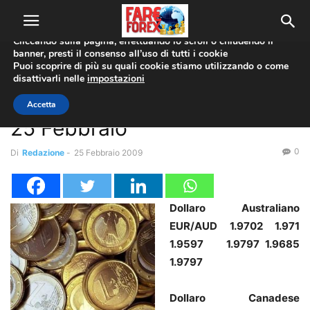
Utilizziamo i cookie per offrirti la migliore esperienza sul nostro
sito web.
Cliccando sulla pagina, effettuando lo scroll o chiudendo il
banner, presti il consenso all’uso di tutti i cookie
Home
Coppie Valute
EUR/USD
Puoi scoprire di più su quali cookie stiamo utilizzando o come
disattivarli nelle
impostazioni
Coppie Valute
EUR/USD
Forex News
Report min&max intraday –
Accetta
25 Febbraio
0
Di
Redazione
-
25 Febbraio 2009
Dollaro Australiano
EUR/AUD 1.9702 1.971
1.9597 1.9797 1.9685
1.9797
Dollaro Canadese