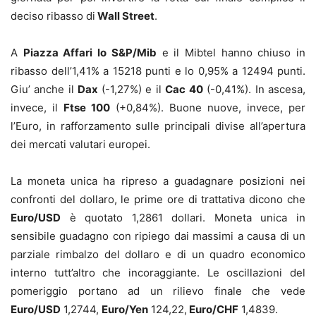
deciso ribasso di
Wall Street
.
A
Piazza Affari lo S&P/Mib
e il Mibtel hanno chiuso in
ribasso dell’1,41% a 15218 punti e lo 0,95% a 12494 punti.
Giu’ anche il
Dax
(-1,27%) e il
Cac 40
(-0,41%). In ascesa,
invece, il
Ftse 100
(+0,84%). Buone nuove, invece, per
l’Euro, in rafforzamento sulle principali divise all’apertura
dei mercati valutari europei.
La moneta unica ha ripreso a guadagnare posizioni nei
confronti del dollaro, le prime ore di trattativa dicono che
Euro/USD
è quotato 1,2861 dollari. Moneta unica in
sensibile guadagno con ripiego dai massimi a causa di un
parziale rimbalzo del dollaro e di un quadro economico
interno tutt’altro che incoraggiante. Le oscillazioni del
pomeriggio portano ad un rilievo finale che vede
Euro/USD
1,2744,
Euro/Yen
124,22,
Euro/CHF
1,4839.