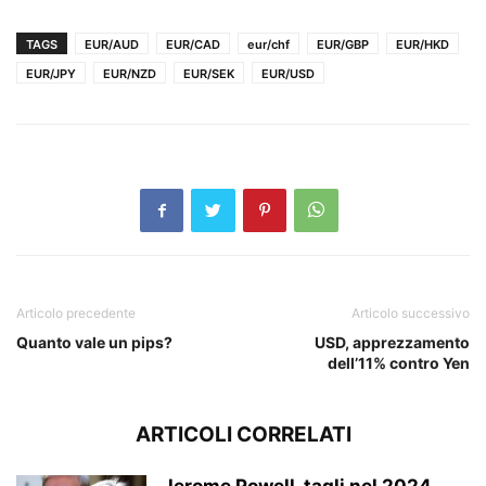
TAGS
EUR/AUD
EUR/CAD
eur/chf
EUR/GBP
EUR/HKD
EUR/JPY
EUR/NZD
EUR/SEK
EUR/USD
Articolo precedente
Articolo successivo
Quanto vale un pips?
USD, apprezzamento
dell’11% contro Yen
ARTICOLI CORRELATI