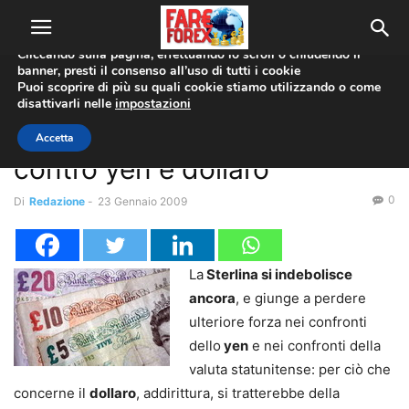
Utilizziamo i cookie per offrirti la migliore esperienza sul nostro
sito web.
Cliccando sulla pagina, effettuando lo scroll o chiudendo il
banner, presti il consenso all’uso di tutti i cookie
Home
Boe
Puoi scoprire di più su quali cookie stiamo utilizzando o come
disattivarli nelle
impostazioni
Boe
Coppie Valute
EUR/GBP
GBP/JPY
GBP/USD
Sterlina sempre più debole
Accetta
contro yen e dollaro
0
Di
Redazione
-
23 Gennaio 2009
La
Sterlina si indebolisce
ancora
, e giunge a perdere
ulteriore forza nei confronti
dello
yen
e nei confronti della
valuta statunitense: per ciò che
concerne il
dollaro
, addirittura, si tratterebbe della