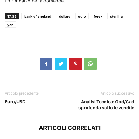
un rimbalzo nella domanda.
TAGS
bank of england
dollaro
euro
forex
sterlina
yen
Articolo precedente
Articolo successivo
Euro/USD
Analisi Tecnica: Gbd/Cad
sprofonda sotto le vendite
ARTICOLI CORRELATI