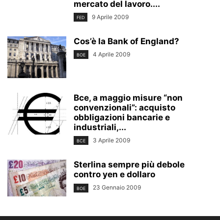
mercato del lavoro....
9 Aprile 2009
FED
Cos’è la Bank of England?
4 Aprile 2009
BOE
Bce, a maggio misure “non
convenzionali”: acquisto
obbligazioni bancarie e
industriali,...
3 Aprile 2009
BCE
Sterlina sempre più debole
contro yen e dollaro
23 Gennaio 2009
BOE