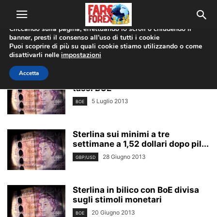
Utilizziamo i cookie per offrirti la migliore esperienza sul nostro
sito web.
Cliccando sulla pagina, effettuando lo scroll o chiudendo il
banner, presti il consenso all’uso di tutti i cookie
Home
Tags
Bank of england
Puoi scoprire di più su quali cookie stiamo utilizzando o come
bank of england
disattivarli nelle
impostazioni
Accetta
Sterlina in profondo rosso dopo
tassi BOE
5 Luglio 2013
BOE
Sterlina sui minimi a tre
settimane a 1,52 dollari dopo pil...
28 Giugno 2013
GBP/USD
Sterlina in bilico con BoE divisa
sugli stimoli monetari
20 Giugno 2013
BOE