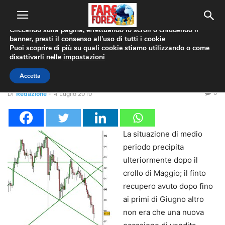
Utilizziamo i cookie per offrirti la migliore esperienza sul nostro
sito web.
Cliccando sulla pagina, effettuando lo scroll o chiudendo il
banner, presti il consenso all’uso di tutti i cookie
Home
Analisi Tecnica
Puoi scoprire di più su quali cookie stiamo utilizzando o come
disattivarli nelle
impostazioni
Analisi Tecnica
Coppie Valute
USD/JPY
Analisi Tecnica: Usd/Jpy
Accetta
0
Di
Redazione
-
4 Luglio 2010
La situazione di medio
periodo precipita
ulteriormente dopo il
crollo di Maggio; il finto
recupero avuto dopo fino
ai primi di Giugno altro
non era che una nuova