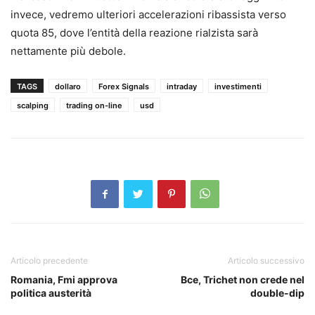
invece, vedremo ulteriori accelerazioni ribassista verso
quota 85, dove l’entità della reazione rialzista sarà
nettamente più debole.
TAGS
dollaro
Forex Signals
intraday
investimenti
scalping
trading on-line
usd
Articolo precedente
Articolo successivo
Romania, Fmi approva
Bce, Trichet non crede nel
politica austerità
double-dip