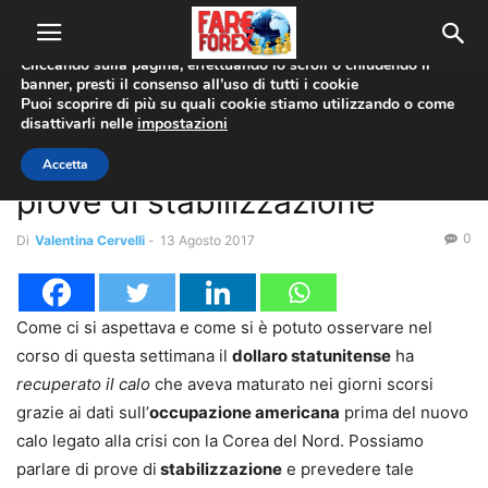
Utilizziamo i cookie per offrirti la migliore esperienza sul nostro
sito web.
Cliccando sulla pagina, effettuando lo scroll o chiudendo il
banner, presti il consenso all’uso di tutti i cookie
Home
Coppie Valute
EUR/USD
Puoi scoprire di più su quali cookie stiamo utilizzando o come
disattivarli nelle
impostazioni
Coppie Valute
EUR/USD
Euro-Dollaro: previsioni e
Accetta
prove di stabilizzazione
0
Di
Valentina Cervelli
-
13 Agosto 2017
Come ci si aspettava e come si è potuto osservare nel
corso di questa settimana il
dollaro statunitense
ha
recuperato il calo
che aveva maturato nei giorni scorsi
grazie ai dati sull’
occupazione americana
prima del nuovo
calo legato alla crisi con la Corea del Nord. Possiamo
parlare di prove di
stabilizzazione
e prevedere tale