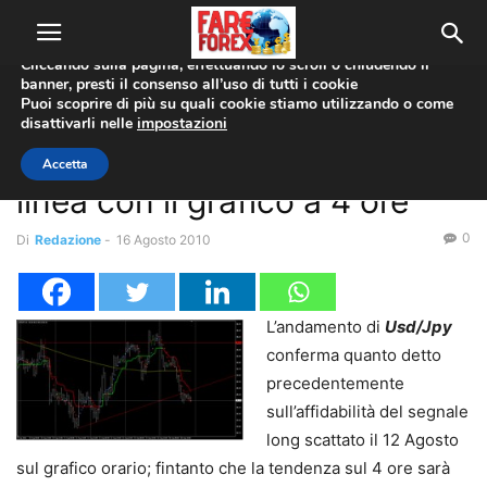
Utilizziamo i cookie per offrirti la migliore esperienza sul nostro
sito web.
Cliccando sulla pagina, effettuando lo scroll o chiudendo il
banner, presti il consenso all’uso di tutti i cookie
Home
Analisi Tecnica
Puoi scoprire di più su quali cookie stiamo utilizzando o come
disattivarli nelle
impostazioni
Analisi Tecnica
Coppie Valute
USD/JPY
Forex Signals: Usd/Jpy in
Accetta
linea con il grafico a 4 ore
0
Di
Redazione
-
16 Agosto 2010
L’andamento di
Usd/Jpy
conferma quanto detto
precedentemente
sull’affidabilità del segnale
long scattato il 12 Agosto
sul grafico orario; fintanto che la tendenza sul 4 ore sarà