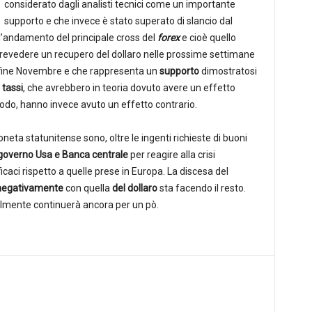
considerato dagli analisti tecnici come un importante
supporto e che invece è stato superato di slancio dal
e l’andamento del principale cross del
forex
e cioè quello
prevedere un recupero del dollaro nelle prossime settimane
o a fine Novembre e che rappresenta un
supporto
dimostratosi
 tassi
, che avrebbero in teoria dovuto avere un effetto
iodo, hanno invece avuto un effetto contrario.
neta statunitense sono, oltre le ingenti richieste di buoni
governo Usa e Banca centrale
per reagire alla crisi
caci rispetto a quelle prese in Europa. La discesa del
 negativamente
con quella
del dollaro
sta facendo il resto.
ilmente continuerà ancora per un pò.