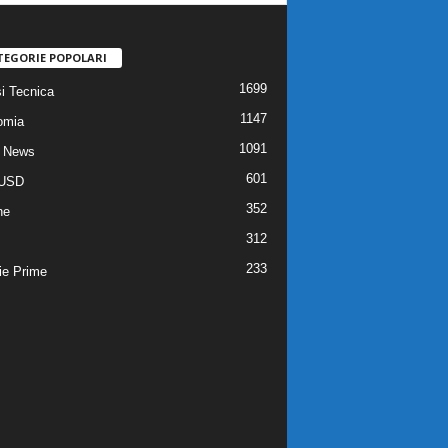
TEGORIE POPOLARI
1699
si Tecnica
1147
omia
1091
 News
601
USD
352
he
312
233
ie Prime