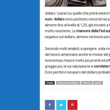
dollaro. I pareri su quello che potrà esser
euro- dollaro
sono piuttosto concordi nel 
almeno fino al livello di 1,25, già toccat
molto resistente. Le
manovre della Fed sui
negativo sul dollaro, almeno nel breve per
Secondo molti analisti, a spingere sulla mo
del tesoro americano anche le mosse del
economica, misure molto più pronte ed effi
greggio poi, la cui valutazione è
correlata
Ecco perchè il recupero del dollaro probab
TAGS
CRISI ECONOMICA
CROSS
EURO