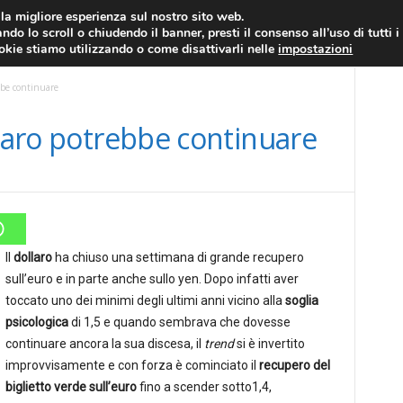
RATIS
FOREX NEWS
FOREX SIGNALS
FOREX TRADING
GLOSSARIO FORE
i la migliore esperienza sul nostro sito web.
ndo lo scroll o chiudendo il banner, presti il consenso all’uso di tutti i
EURO/DOLLARO
ECONOMIA
FOREX NEWS
ookie stiamo utilizzando o come disattivarli nelle
impostazioni
ebbe continuare
llaro potrebbe continuare
Il
dollaro
ha chiuso una settimana di grande recupero
sull’euro e in parte anche sullo yen. Dopo infatti aver
toccato uno dei minimi degli ultimi anni vicino alla
soglia
psicologica
di 1,5 e quando sembrava che dovesse
continuare ancora la sua discesa, il
trend
si è invertito
improvvisamente e con forza è cominciato il
recupero del
biglietto verde sull’euro
fino a scender sotto1,4,