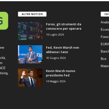
ALTRE NOTIZIE
CA
Anali
Forex, gli strumenti da
conoscere per operare
Econ
16 Luglio 2026
Forex
EUR/
Fed, Kevin Warsh non
one
abbassa i tassi
Banc
18 Giugno 2026
cità,
Bce
om
Mater
ANCE
Kevin Warsh nuovo
ising,
presidente Fed
14 Maggio 2026