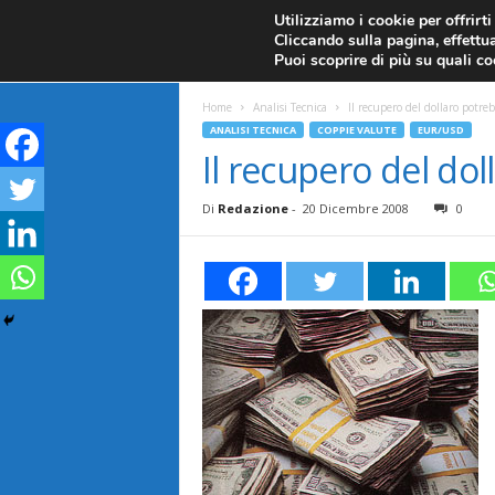
CANDELE GIAPPONESI
ECONOMIA
FOREX G
Utilizziamo i cookie per offrirt
Cliccando sulla pagina, effettua
ANALISI TECNICA
F
Puoi scoprire di più su quali c
a
Home
Analisi Tecnica
Il recupero del dollaro potr
ANALISI TECNICA
COPPIE VALUTE
EUR/USD
r
Il recupero del do
e
Di
Redazione
-
20 Dicembre 2008
0
F
o
r
e
x