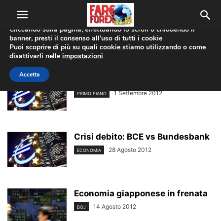
Utilizziamo i cookie per offrirti la migliore esperienza sul nostro
sito web.
Cliccando sulla pagina, effettuando lo scroll o chiudendo il
banner, presti il consenso all’uso di tutti i cookie
Home
Tags
Crisi debito
Puoi scoprire di più su quali cookie stiamo utilizzando o come
crisi debito
disattivarli nelle
impostazioni
Accetta
Nuovi piani per la BCE
1 Settembre 2012
PRIMO PIANO
Crisi debito: BCE vs Bundesbank
28 Agosto 2012
ECONOMIA
Economia giapponese in frenata
14 Agosto 2012
BOJ