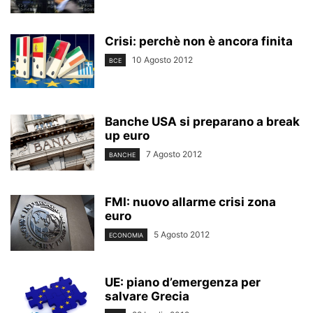
Crisi: perchè non è ancora finita
10 Agosto 2012
BCE
Banche USA si preparano a break
up euro
7 Agosto 2012
BANCHE
FMI: nuovo allarme crisi zona
euro
5 Agosto 2012
ECONOMIA
UE: piano d’emergenza per
salvare Grecia