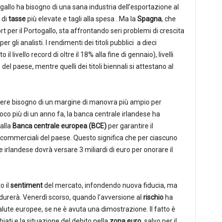
gallo ha bisogno di una sana industria dell’esportazione al
 di
tasse
più elevate e tagli alla spesa . Ma la
Spagna
, che
t per il Portogallo, sta affrontando seri problemi di crescita
 gli analisti. I rendimenti dei titoli pubblici a dieci
 livello record di oltre il 18% alla fine di gennaio), livelli
 del paese, mentre quelli dei titoli biennali si attestano al
vere bisogno di un margine di manovra più ampio per
Poco più di un anno fa, la banca centrale irlandese ha
dalla
Banca centrale europea (BCE)
per garantire il
 commerciali del paese. Questo significa che per ciascuno
e irlandese dovrà versare 3 miliardi di euro per onorare il
o il
sentiment
del mercato, infondendo nuova fiducia, ma
durerà. Venerdì scorso, quando l’avversione al
rischio
ha
valute europee, se ne è avuta una dimostrazione. Il fatto è
ti e la situazione del debito nella
zona euro
, salvo per il