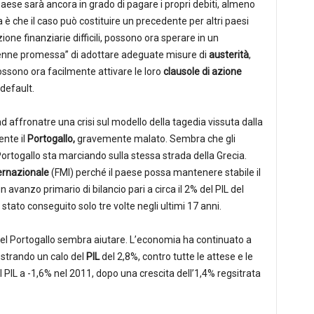
 paese sarà ancora in grado di pagare i propri debiti, almeno
 è che il caso può costituire un precedente per altri paesi
one finanziarie difficili, possono ora sperare in un
lenne promessa” di adottare adeguate misure di
austerità
,
ossono ora facilmente attivare le loro
clausole di azione
 default.
ad affronatre una crisi sul modello della tagedia vissuta dalla
ente il
Portogallo,
gravemente malato. Sembra che gli
 Portogallo sta marciando sulla stessa strada della Grecia.
ernazionale
(FMI) perché il paese possa mantenere stabile il
 avanzo primario di bilancio pari a circa il 2% del PIL del
stato conseguito solo tre volte negli ultimi 17 anni.
l Portogallo sembra aiutare. L’economia ha continuato a
ostrando un calo del
PIL
del 2,8%, contro tutte le attese e le
l PIL a -1,6% nel 2011, dopo una crescita dell’1,4% regsitrata