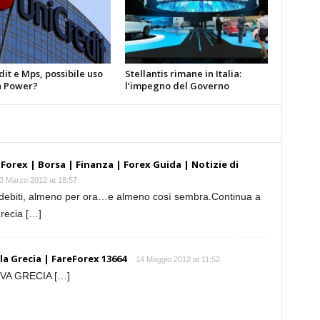
it e Mps, possibile uso
Stellantis rimane in Italia:
 Power?
l’impegno del Governo
 Forex | Borsa | Finanza | Forex Guida | Notizie di
3 Marzo 2012 at 18:57
i debiti, almeno per ora…e almeno così sembra.Continua a
Grecia […]
la Grecia | FareForex 13664
14 Maggio 2012 at 11:52
A GRECIA […]