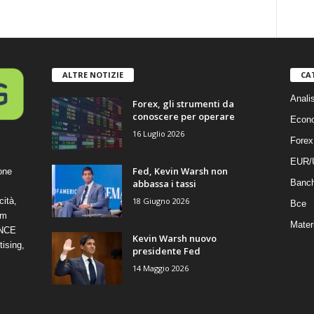
ALTRE NOTIZIE
CA
Anali
Forex, gli strumenti da
conoscere per operare
Econ
16 Luglio 2026
Forex
EUR/
Fed, Kevin Warsh non
one
abbassa i tassi
Banc
18 Giugno 2026
cità,
Bce
om
Mater
ANCE
Kevin Warsh nuovo
ising,
presidente Fed
14 Maggio 2026