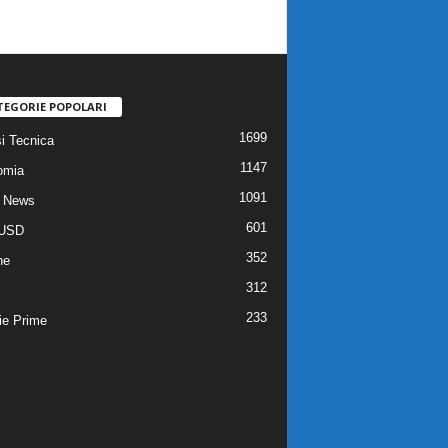
TEGORIE POPOLARI
1699
si Tecnica
1147
omia
1091
 News
601
USD
352
he
312
233
ie Prime