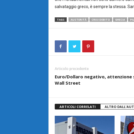
salvataggio greco, è sempre la stessa. Sarà
TAGS
AUSTERITÀ
CRISI DEBITO
GRECIA
PI
Articolo precedente
Euro/Dollaro negativo, attenzione 
Wall Street
ARTICOLI CORRELATI
ALTRO DALL'AU