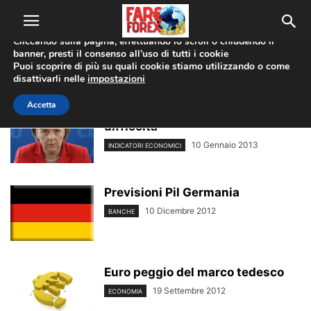
Utilizziamo i cookie per offrirti la migliore esperienza sul nostro
sito web.
Cliccando sulla pagina, effettuando lo scroll o chiudendo il
banner, presti il consenso all’uso di tutti i cookie
Home
Tags
Germania
Puoi scoprire di più su quali cookie stiamo utilizzando o come
germania
disattivarli nelle
impostazioni
Accetta
Economia Germania prime
difficoltà
10 Gennaio 2013
INDICATORI ECONOMICI
Previsioni Pil Germania
10 Dicembre 2012
BANCHE
Euro peggio del marco tedesco
19 Settembre 2012
ECONOMIA