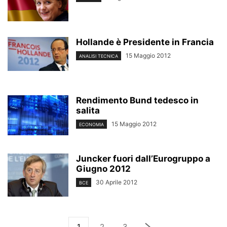
Hollande è Presidente in Francia
15 Maggio 2012
ANALISI TECNICA
Rendimento Bund tedesco in
salita
15 Maggio 2012
ECONOMIA
Juncker fuori dall’Eurogruppo a
Giugno 2012
30 Aprile 2012
BCE
1
2
3