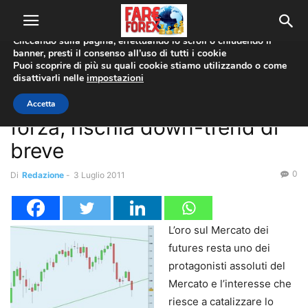
Utilizziamo i cookie per offrirti la migliore esperienza sul nostro
sito web.
Cliccando sulla pagina, effettuando lo scroll o chiudendo il
banner, presti il consenso all’uso di tutti i cookie
Home
Analisi Tecnica
Puoi scoprire di più su quali cookie stiamo utilizzando o come
disattivarli nelle
impostazioni
Analisi Tecnica
Trading Online
Analisi Tecnica: Gold senza
Accetta
forza, rischia down-trend di
breve
0
Di
Redazione
-
3 Luglio 2011
L’oro sul Mercato dei
futures resta uno dei
protagonisti assoluti del
Mercato e l’interesse che
riesce a catalizzare lo