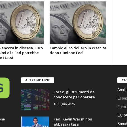
 ancora in discesa. Euro
Cambio euro dollaro in crescita
imi e la Fed potrebbe
dopo riunione Fed
 i tassi
ALTRE NOTIZIE
CA
Anali
Forex, gli strumenti da
conoscere per operare
Econ
16 Luglio 2026
Forex
EUR/
Fed, Kevin Warsh non
one
abbassa i tassi
Banc