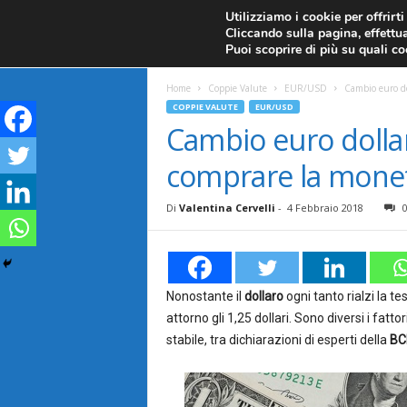
CANDELE GIAPPONESI
ECONOMIA
FOREX G
Utilizziamo i cookie per offrirt
Cliccando sulla pagina, effettua
ANALISI TECNICA
F
Puoi scoprire di più su quali c
a
Home
Coppie Valute
EUR/USD
Cambio euro do
COPPIE VALUTE
EUR/USD
r
Cambio euro dollar
comprare la mone
e
F
Di
Valentina Cervelli
-
4 Febbraio 2018
o
r
Nonostante il
dollaro
ogni tanto rialzi la 
attorno gli 1,25 dollari. Sono diversi i fa
e
stabile, tra dichiarazioni di esperti della
BC
x