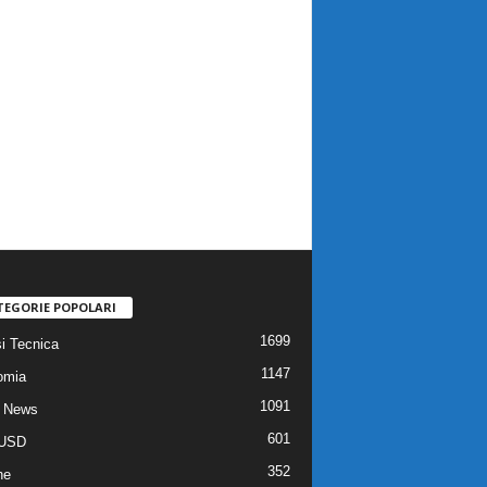
TEGORIE POPOLARI
1699
si Tecnica
1147
omia
1091
 News
601
USD
352
he