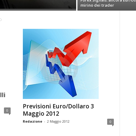
Forex Signals: ancora Eur/Us
mirino dei trader
D
lli
Previsioni Euro/Dollaro 3
0
Maggio 2012
Redazione
-
2 Maggio 2012
0