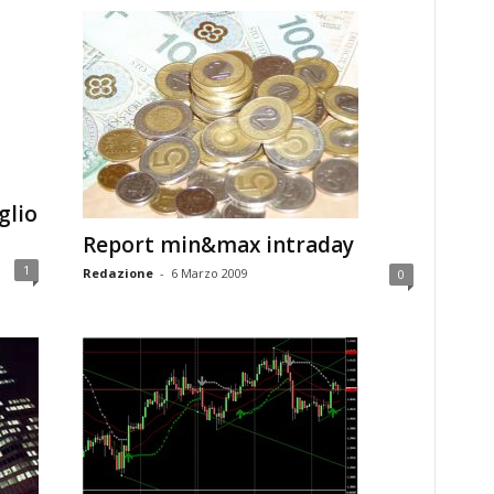
glio
Report min&max intraday
1
Redazione
-
6 Marzo 2009
0