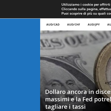
CANDELE GIAPPONESI
ECONOMIA
FOREX G
Utilizziamo i cookie per offrirt
Cliccando sulla pagina, effettua
ANALISI TECNICA
F
Puoi scoprire di più su quali c
a
AUD/CAD
AUD/CHF
AUD/JPY
AU
r
e
F
o
r
e
Dollaro ancora in disce
massimi e la Fed potr
x
tagliare i tassi