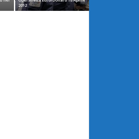
d nel
Operatività Euro/Dollaro 18 Aprile
2012