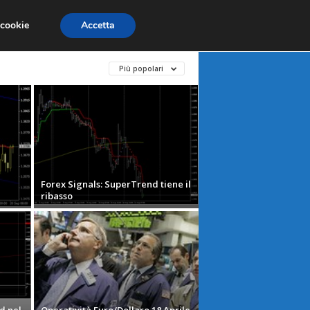
X
MATERIE PRIME
MERCATI EMERGENTI
 cookie
Accetta
Più popolari
Forex Signals: SuperTrend tiene il
ribasso