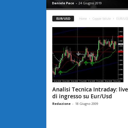
Daniele Pace
-
24 Giugno 2019
EUR/USD
Home
Coppie Valute
EUR/US
Analisi Tecnica Intraday: live
di ingresso su Eur/Usd
Redazione
-
18 Giugno 2009