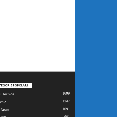
TEGORIE POPOLARI
1699
si Tecnica
1147
omia
1091
 News
601