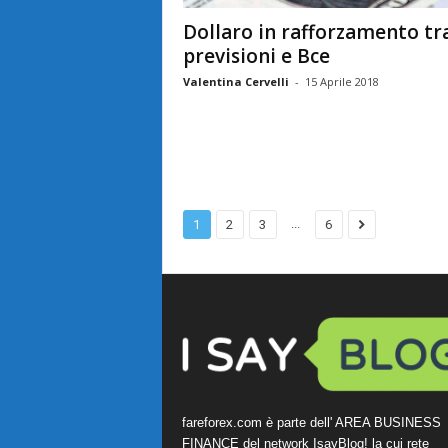
Dollaro in rafforzamento tr
previsioni e Bce
Valentina Cervelli
-
15 Aprile 2018
...
1
2
3
6
fareforex.com è parte dell' AREA BUSINESS
FINANCE del network IsayBlog! la cui rete