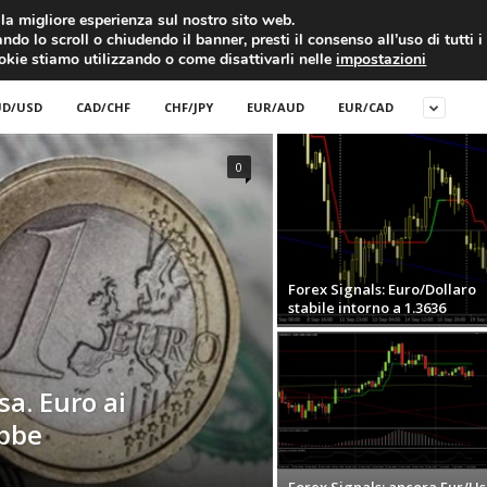
RATIS
FOREX NEWS
FOREX SIGNALS
FOREX TRADING
GLOSSARIO FORE
i la migliore esperienza sul nostro sito web.
ndo lo scroll o chiudendo il banner, presti il consenso all’uso di tutti i
EURO/DOLLARO
ECONOMIA
FOREX NEWS
ookie stiamo utilizzando o come disattivarli nelle
impostazioni
D/USD
CAD/CHF
CHF/JPY
EUR/AUD
EUR/CAD
0
Forex Signals: Euro/Dollaro
stabile intorno a 1.3636
sa. Euro ai
ebbe