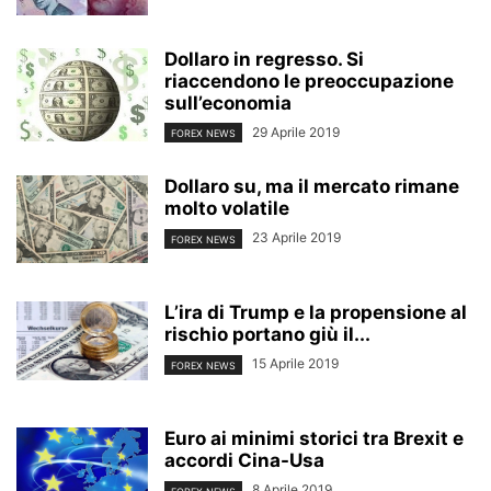
Dollaro in regresso. Si
riaccendono le preoccupazione
sull’economia
29 Aprile 2019
FOREX NEWS
Dollaro su, ma il mercato rimane
molto volatile
23 Aprile 2019
FOREX NEWS
L’ira di Trump e la propensione al
rischio portano giù il...
15 Aprile 2019
FOREX NEWS
Euro ai minimi storici tra Brexit e
accordi Cina-Usa
8 Aprile 2019