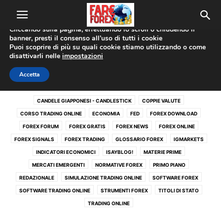
Utilizziamo i cookie per offrirti la migliore esperienza sul nostro
sito web.
Cliccando sulla pagina, effettuando lo scroll o chiudendo il
banner, presti il consenso all’uso di tutti i cookie
Home
Forex News
Puoi scoprire di più su quali cookie stiamo utilizzando o come
disattivarli nelle
impostazioni
FOREX NEWS
Accetta
ACTIVE TRADE
ANALISI TECNICA
BANCHE
BCE
BOE
BOJ
CANDELE GIAPPONESI - CANDLESTICK
COPPIE VALUTE
CORSO TRADING ONLINE
ECONOMIA
FED
FOREX DOWNLOAD
FOREX FORUM
FOREX GRATIS
FOREX NEWS
FOREX ONLINE
FOREX SIGNALS
FOREX TRADING
GLOSSARIO FOREX
IGMARKETS
INDICATORI ECONOMICI
ISAYBLOG!
MATERIE PRIME
MERCATI EMERGENTI
NORMATIVE FOREX
PRIMO PIANO
REDAZIONALE
SIMULAZIONE TRADING ONLINE
SOFTWARE FOREX
SOFTWARE TRADING ONLINE
STRUMENTI FOREX
TITOLI DI STATO
TRADING ONLINE