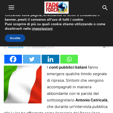
Utilizziamo i cookie per offrirti la migliore esperienza sul nostro
sito web.
Cliccando sulla pagina, effettuando lo scroll o chiudendo il
banner, presti il consenso all’uso di tutti i cookie
Home
Economia
Puoi scoprire di più su quali cookie stiamo utilizzando o come
disattivarli nelle
impostazioni
Economia
Conti pubblici italiani 2013
Accetta
0
Di
Redazione
-
23 Settembre 2012
I
conti pubblici italiani
fanno
emergere qualche timido segnale
di ripresa. Sintomi che vengono
accompagnati in maniera
abbondante con le parole del
sottosegretario
Antonio Catricalà
,
che durante un’intervista pubblica