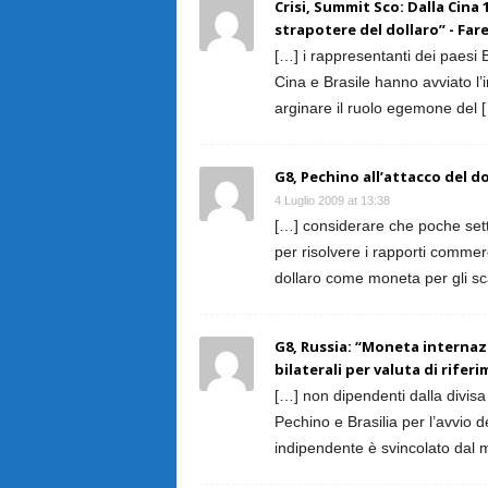
Crisi, Summit Sco: Dalla Cina 
strapotere del dollaro” - Far
[…] i rappresentanti dei paesi 
Cina e Brasile hanno avviato l’i
arginare il ruolo egemone del 
G8, Pechino all’attacco del do
4 Luglio 2009 at 13:38
[…] considerare che poche setti
per risolvere i rapporti commerc
dollaro come moneta per gli sc
G8, Russia: “Moneta internaz
bilaterali per valuta di rifer
[…] non dipendenti dalla divisa
Pechino e Brasilia per l’avvio de
indipendente è svincolato dal m