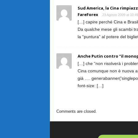
Sud America, la Cina rimpiazz
FareForex
23 Agosto 2009 at 10:4
[…] capire perché Cina e Brasil
Da qualche mese gli scambi tr
la “puntura” al potere del bigli
Anche Putin contro “il monop
[…] che “non risolverà i problem
Cina comunque non è nuova a q
già …. generabanner('singlepost
font-size: […]
Comments are closed.