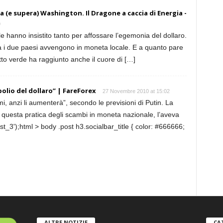
a (e supera) Washington. Il Dragone a caccia di Energia -
9
e hanno insistito tanto per affossare l’egemonia del dollaro.
a i due paesi avvengono in moneta locale. E a quanto pare
etto verde ha raggiunto anche il cuore di […]
olio del dollaro” | FareForex
27 Novembre 2010 at 15:02
i, anzi li aumenterà”, secondo le previsioni di Putin. La
uesta pratica degli scambi in moneta nazionale, l’aveva
_3');html > body .post h3.socialbar_title { color: #666666;
ALTRE NOTIZIE
CA