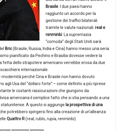
Brasile
. I due paesi hanno
raggiunto un accordo per la
gestione dei traffici bilaterali
tramite le valute nazionali:
real e
renminbi
. La supremazia
“comoda” degli Stati Uniti sarà
del
Bric
(Brasile, Russia, India e Cina) hanno messo una seria
ismo pianificato da Pechino e Brasilia dovesse vedere la
 una fetta dello strapotere americano verrebbe erosa da due
 scacchiere internazionale.
st-modernità perché Cina e Brasile non hanno dovuto
 agli Usa del “dollaro forte” – come definito a più riprese
stante le costanti rassicurazioni che giungono da
visa americana il semplice fatto che si stia pensando a una
no statunitense. A questo si aggiunge
la prospettiva di una
che potrebbero spingersi fino alla creazione di un’alleanza
elle
Quattro R
(real, rublo, rupia, renminbi).