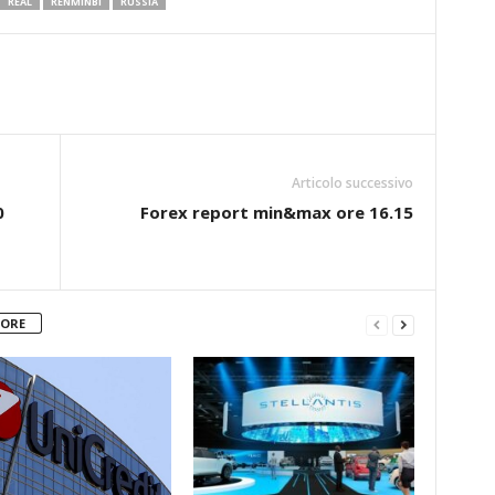
REAL
RENMINBI
RUSSIA
Articolo successivo
0
Forex report min&max ore 16.15
TORE