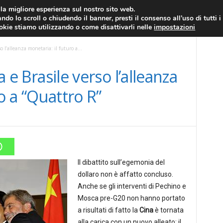
RATIS
FOREX NEWS
FOREX SIGNALS
FOREX TRADING
GLOSSARIO FORE
i la migliore esperienza sul nostro sito web.
ndo lo scroll o chiudendo il banner, presti il consenso all’uso di tutti i
EURO/DOLLARO
ECONOMIA
FOREX NEWS
ookie stiamo utilizzando o come disattivarli nelle
impostazioni
so l’alleanza monetaria: il futuro a...
na e Brasile verso l’alleanza
o a “Quattro R”
Il dibattito sull’egemonia del
dollaro non è affatto concluso.
Anche se gli interventi di Pechino e
Mosca pre-G20 non hanno portato
a risultati di fatto la
Cina
è tornata
alla carica con un nuovo alleato: il