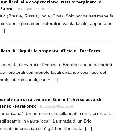
10 miliardi alla cooperazione. Russia: “Arginare lo
eForex
16 Giugno 2009 at 10:00
Bric (Brasile, Russia, India, Cina). Solo poche settimane fa
ntesa per gli scambi bilaterali in valuta locale, appunto per
[…]
llaro. A L’Aquila la proposta ufficiale - FareForex
mane fa i governi di Pechino e Brasilia si sono accordati
iali bilaterali con monete locali evitando così l’uso del
ambi internazionali, come […]
ionale non sarà tema del Summit”. Verso accordi
imento - FareForex
8 Luglio 2009 at 09:20
 americana”. Un percorso già collaudato con l’accordo tra
gli scambi in valute locali. La strada di un Bric
ercato internazionale è già ben illuminata: […]