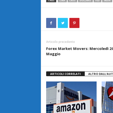
TAGS
CINA
CRISI
DOLLARO
FED
INDIA
Articolo precedente
Forex Market Movers: Mercoledì 2
Maggio
ARTICOLI CORRELATI
ALTRO DALL'AU