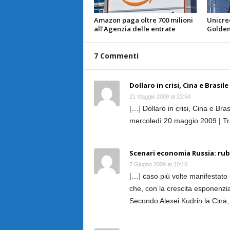
Amazon paga oltre 700 milioni
Unicred
all’Agenzia delle entrate
Golden
7 Commenti
Dollaro in crisi, Cina e Brasi
21 Maggio 2009 at 23:54
[…] Dollaro in crisi, Cina e Bras
mercoledì 20 maggio 2009 | Tr
Scenari economia Russia: rubl
7 Giugno 2009 at 10:16
[…] caso più volte manifestato p
che, con la crescita esponenzia
Secondo Alexei Kudrin la Cina,