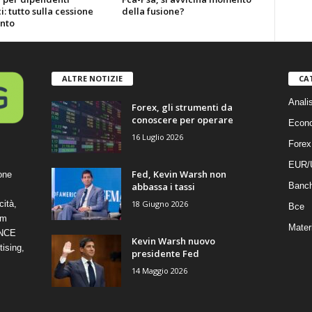
i: tutto sulla cessione
della fusione?
into
ALTRE NOTIZIE
CA
Anali
Forex, gli strumenti da
conoscere per operare
Econ
16 Luglio 2026
Forex
EUR/
Fed, Kevin Warsh non
one
abbassa i tassi
Banc
18 Giugno 2026
cità,
Bce
om
Mater
ANCE
Kevin Warsh nuovo
ising,
presidente Fed
14 Maggio 2026