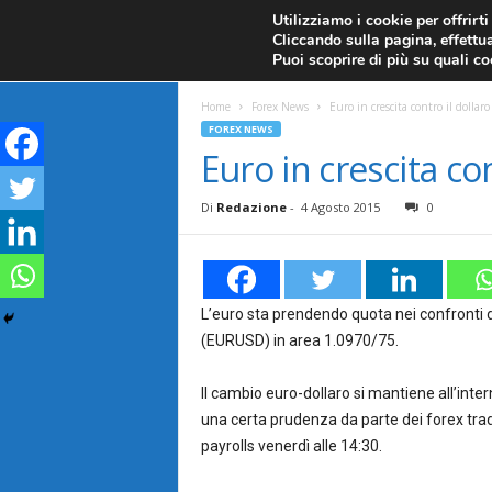
CANDELE GIAPPONESI
ECONOMIA
FOREX G
Utilizziamo i cookie per offrirt
Cliccando sulla pagina, effettua
ANALISI TECNICA
F
Puoi scoprire di più su quali c
a
Home
Forex News
Euro in crescita contro il dollaro
FOREX NEWS
r
Euro in crescita con
e
Di
Redazione
-
4 Agosto 2015
0
F
o
L’euro sta prendendo quota nei confronti d
(EURUSD) in area 1.0970/75.
r
Il cambio euro-dollaro si mantiene all’int
e
una certa prudenza da parte dei forex trade
x
payrolls venerdì alle 14:30.