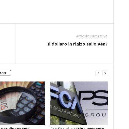
Articolo successivo
Il dollaro in rialzo sullo yen?
TORE
i per dipendenti
Fca-Psa, si avvicina momento