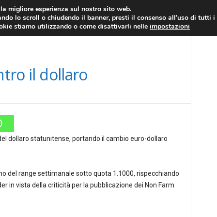
RATIS
FOREX NEWS
FOREX SIGNALS
FOREX TRADING
GLOSSARIO FORE
i la migliore esperienza sul nostro sito web.
ndo lo scroll o chiudendo il banner, presti il consenso all’uso di tutti i
EURO/DOLLARO
ECONOMIA
FOREX NEWS
ookie stiamo utilizzando o come disattivarli nelle
impostazioni
tro il dollaro
el dollaro statunitense, portando il cambio euro-dollaro
erno del range settimanale sotto quota 1.1000, rispecchiando
r in vista della criticità per la pubblicazione dei Non Farm