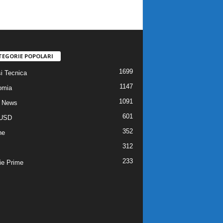
TEGORIE POPOLARI
1699
si Tecnica
1147
omia
1091
 News
601
USD
352
he
312
233
ie Prime