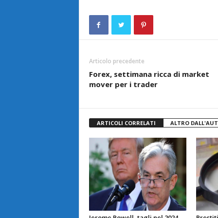
Articolo precedente
Forex, settimana ricca di market
mover per i trader
ARTICOLI CORRELATI
ALTRO DALL'AU
Jerome Powell, tagli nel 2024
Prestit