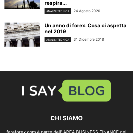
respira...
24 Agosto 2020
ANALISI TECNICA
Un anno di forex. Cosa ci aspetta
nel 2019
31 Dicembre 2018
ANALISI TECNICA
CHI SIAMO
fareforex.com è parte dell' AREA BUSINESS FINANCE del