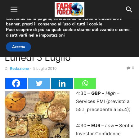
Utilizziamo i cookie per offrirti la migliore esperienza sul nostro
sito web.
Cliccando sulla pagina, effettuando lo scroll o chiudendo il
banner, presti il consenso all’uso di tutti i cookie
Home
Analisi Tecnica
Puoi scoprire di più su quali cookie stiamo utilizzando o come
disattivarli nelle
impostazioni
Analisi Tecnica
Forex Market Movers –
Accetta
Lunedì 5 Luglio
0
Di
Redazione
-
5 Luglio 2010
4:30 –
GBP
–
High
–
Services PMI (previsto a
55.1, precedente a 55.4);
4:30 –
EUR
–
Low
– Sentix
Investor Confidence