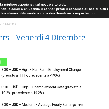
RATIS
FOREX NEWS
FOREX SIGNALS
FOREX TRADING
GLOSSARIO FORE
i la migliore esperienza sul nostro sito web.
ndo lo scroll o chiudendo il banner, presti il consenso all’uso di tutti i
EURO/DOLLARO
ECONOMIA
FOREX NEWS
ookie stiamo utilizzando o come disattivarli nelle
impostazioni
rdì 4 Dicembre
rs – Venerdì 4 Dicembre
8:30 –
USD
– High – Non-Farm Employment Change
(previsto a -111k, precedente a -190k);
8:30 –
USD
– High – Unemployment Rate (previsto a
10.2%, precedente a 10.2%);
8:30 –
USD
– Medium – Average Hourly Earnings m/m