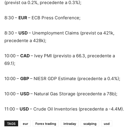
(previst oa 0.2%, precedente a 0.3%);
8:30 –
EUR
– ECB Press Conference;
8:30 –
USD
– Unemployment Claims (previst oa 421k,
precedente a 428k);
10:00 –
CAD
– Ivey PMI (previsto a 66.3, precedente a
69.1);
10:00 –
GBP
– NIESR GDP Estimate (precedente a 0.4%);
10:00 –
USD
– Natural Gas Storage (precedente a 78b);
11:00 –
USD
– Crude Oil Inventories (precedente a -4.4M).
TAGS
eur
Forex trading
intraday
scalping
usd