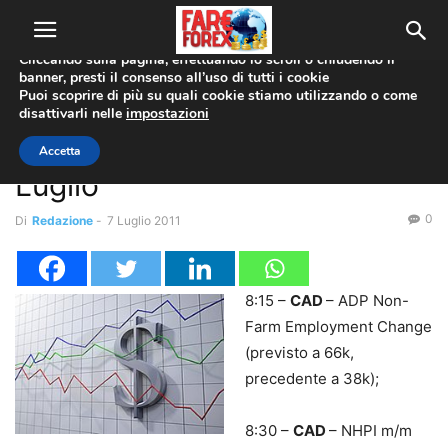
Utilizziamo i cookie per offrirti la migliore esperienza sul nostro
sito web.
Cliccando sulla pagina, effettuando lo scroll o chiudendo il
banner, presti il consenso all’uso di tutti i cookie
Home
Analisi Tecnica
Puoi scoprire di più su quali cookie stiamo utilizzando o come
disattivarli nelle
impostazioni
Analisi Tecnica
Forex News – Giovedì 7
Accetta
Luglio
0
Di
Redazione
-
7 Luglio 2011
8:15 –
CAD
– ADP Non-
Farm Employment Change
(previsto a 66k,
precedente a 38k);
8:30 –
CAD
– NHPI m/m