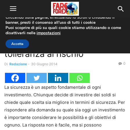
Utilizziamo i cookie per offrirti la migliore esperienza sul nostro
sito web.
Cliccando sulla pagina, effettuando lo scroll o chiudendo il
banner, presti il consenso all’uso di tutti i cookie
Home
Analisi Tecnica
Puoi scoprire di più su quali cookie stiamo utilizzando o come
disattivarli nelle
impostazioni
Analisi Tecnica
L’investimento sicuro e la
Accetta
tolleranza al rischio
0
Di
Redazione
-
30 Giugno 2014
La sicurezza è un aspetto fondamentale di ogni
investimento. Chiunque decide di investire dei soldi si
chiede quale scelta sia migliore in termini di sicurezza. Per
rispondere alla domanda su quale sia oggi un investimento
è importante considerare le possibilità e gli obiettivi di
ognuno. La risposta non è facile, ma si possono