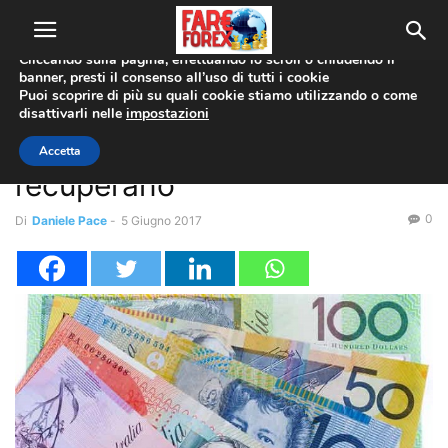
Utilizziamo i cookie per offrirti la migliore esperienza sul nostro
sito web.
Cliccando sulla pagina, effettuando lo scroll o chiudendo il
banner, presti il consenso all’uso di tutti i cookie
Home
Analisi Tecnica
Puoi scoprire di più su quali cookie stiamo utilizzando o come
disattivarli nelle
impostazioni
Analisi Tecnica
La sterlina e il dollaro
Accetta
recuperano
0
Di
Daniele Pace
-
5 Giugno 2017