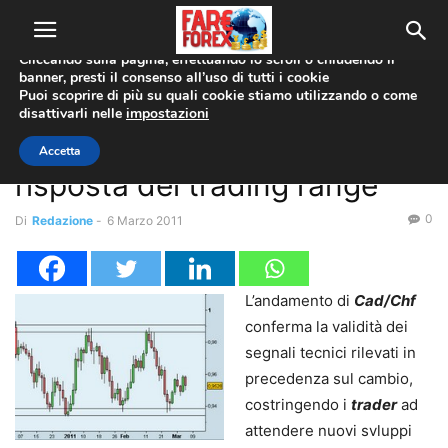
Utilizziamo i cookie per offrirti la migliore esperienza sul nostro
sito web.
Cliccando sulla pagina, effettuando lo scroll o chiudendo il
banner, presti il consenso all’uso di tutti i cookie
Home
Analisi Tecnica
Puoi scoprire di più su quali cookie stiamo utilizzando o come
disattivarli nelle
impostazioni
Analisi Tecnica
Coppie Valute
CAD/CHF
Analisi Tecnica: perfetta
Accetta
risposta del trading range
0
Di
Redazione
-
6 Marzo 2011
L’andamento di
Cad/Chf
conferma la validità dei
segnali tecnici rilevati in
precedenza sul cambio,
costringendo i
trader
ad
attendere nuovi svluppi