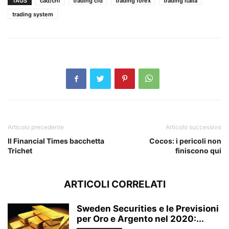
TAGS
cad/chf
trading cfd
trading forex
trading italia
trading system
Articolo precedente
Articolo successivo
Il Financial Times bacchetta
Cocos: i pericoli non
Trichet
finiscono qui
ARTICOLI CORRELATI
Sweden Securities e le Previsioni
per Oro e Argento nel 2020:...