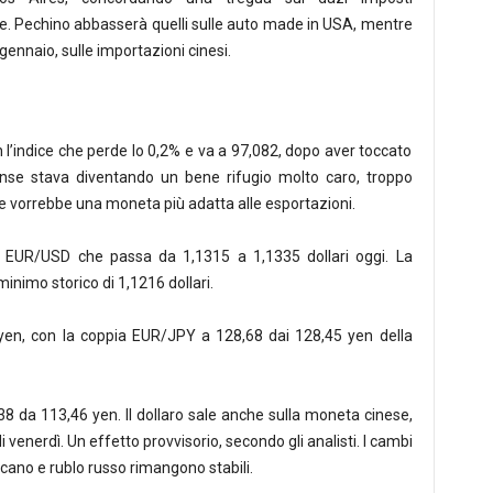
. Pechino abbasserà quelli sulle auto made in USA, mentre
ennaio, sulle importazioni cinesi.
con l’indice che perde lo 0,2% e va a 97,082, dopo aver toccato
tense stava diventando un bene rifugio molto caro, troppo
 vorrebbe una moneta più adatta alle esportazioni.
pia EUR/USD che passa da 1,1315 a 1,1335 dollari oggi. La
minimo storico di 1,1216 dollari.
 yen, con la coppia EUR/JPY a 128,68 dai 128,45 yen della
 da 113,46 yen. Il dollaro sale anche sulla moneta cinese,
 venerdì. Un effetto provvisorio, secondo gli analisti. I cambi
cano e rublo russo rimangono stabili.