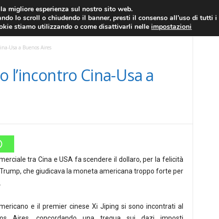
RATIS
FOREX NEWS
FOREX SIGNALS
FOREX TRADING
GLOSSARIO FORE
i la migliore esperienza sul nostro sito web.
ndo lo scroll o chiudendo il banner, presti il consenso all’uso di tutti i
EURO/DOLLARO
ECONOMIA
FOREX NEWS
ookie stiamo utilizzando o come disattivarli nelle
impostazioni
Cina-Usa a Buenos Aires
o l’incontro Cina-Usa a
rciale tra Cina e USA fa scendere il dollaro, per la felicità
 Trump, che giudicava la moneta americana troppo forte per
.
mericano e il premier cinese Xi Jiping si sono incontrati al
s Aires, concordando una tregua sui dazi imposti