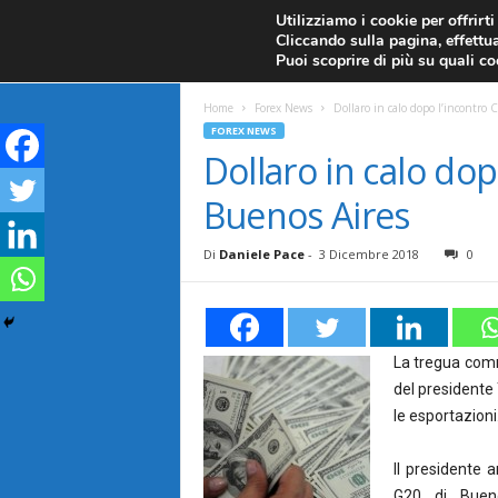
CANDELE GIAPPONESI
ECONOMIA
FOREX G
Utilizziamo i cookie per offrirt
Cliccando sulla pagina, effettua
ANALISI TECNICA
F
Puoi scoprire di più su quali c
a
Home
Forex News
Dollaro in calo dopo l’incontro 
FOREX NEWS
r
Dollaro in calo dop
Buenos Aires
e
F
Di
Daniele Pace
-
3 Dicembre 2018
0
o
r
La tregua comme
del presidente
e
le esportazioni
x
Il presidente a
G20 di Bueno