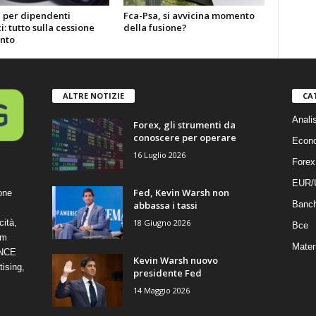
i per dipendenti
Fca-Psa, si avvicina momento
i: tutto sulla cessione
della fusione?
into
ALTRE NOTIZIE
CA
Anali
Forex, gli strumenti da
conoscere per operare
Econ
16 Luglio 2026
Forex
EUR/
Fed, Kevin Warsh non
one
abbassa i tassi
Banc
18 Giugno 2026
cità,
Bce
om
Mater
ANCE
Kevin Warsh nuovo
ising,
presidente Fed
14 Maggio 2026