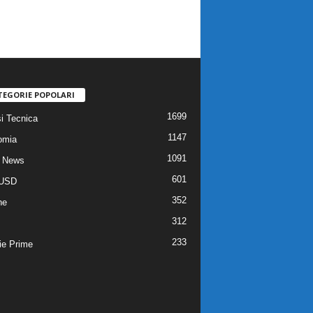
TEGORIE POPOLARI
1699
si Tecnica
1147
omia
1091
 News
601
USD
352
he
312
233
ie Prime