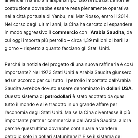
americani hanno a malapena riportato la notizia. L’enorme
costruzione dovrebbe essere resa pienamente operativa
nella città portuale di Yanbu, nel Mar Rosso, entro il 2014.
Nel corso degli ultimi anni, la Cina ha cercato di espandere
in modo aggressivo il
commercio
con l’
Arabia Saudita
, da
cui oggi importa più petrolio – circa 1,39 milioni di barili al
giorno – rispetto a quanto facciano gli Stati Uniti.
Perché la notizia del progetto di una nuova raffineria è così
importante? Nel 1973 Stati Uniti e Arabia Saudita giunsero
ad un accordo per cui tutto il petrolio importato dall’Arabia
Saudita avrebbe dovuto essere denominato in
dollari
USA
.
Questo sistema di
petrodollari
è stato adottato da quasi
tutto il mondo e si è tradotto in un grande affare per
l’economia degli Stati Uniti. Ma se la Cina diventasse il più
importante partner commerciale dell’Arabia Saudita, allora
perché quest’ultima dovrebbe continuare a vendere
petrolio solo in dollari statunitensi? E se il sistema dei