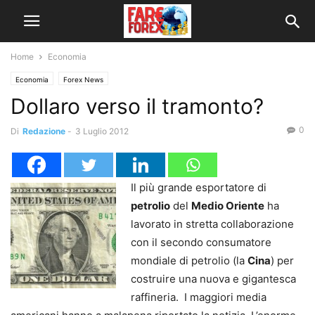
Home
Economia
Economia
Forex News
Dollaro verso il tramonto?
0
Di
Redazione
-
3 Luglio 2012
Il più grande esportatore di
petrolio
del
Medio Oriente
ha
lavorato in stretta collaborazione
con il secondo consumatore
mondiale di petrolio (la
Cina
) per
costruire una nuova e gigantesca
raffineria. I maggiori media