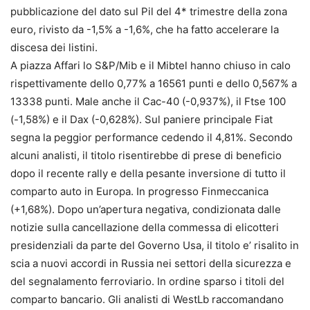
pubblicazione del dato sul Pil del 4* trimestre della zona
euro, rivisto da -1,5% a -1,6%, che ha fatto accelerare la
discesa dei listini.
A piazza Affari lo S&P/Mib e il Mibtel hanno chiuso in calo
rispettivamente dello 0,77% a 16561 punti e dello 0,567% a
13338 punti. Male anche il Cac-40 (-0,937%), il Ftse 100
(-1,58%) e il Dax (-0,628%). Sul paniere principale Fiat
segna la peggior performance cedendo il 4,81%. Secondo
alcuni analisti, il titolo risentirebbe di prese di beneficio
dopo il recente rally e della pesante inversione di tutto il
comparto auto in Europa. In progresso Finmeccanica
(+1,68%). Dopo un’apertura negativa, condizionata dalle
notizie sulla cancellazione della commessa di elicotteri
presidenziali da parte del Governo Usa, il titolo e’ risalito in
scia a nuovi accordi in Russia nei settori della sicurezza e
del segnalamento ferroviario. In ordine sparso i titoli del
comparto bancario. Gli analisti di WestLb raccomandano