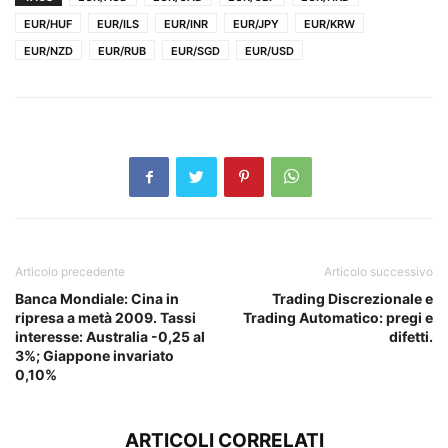
EUR/HUF
EUR/ILS
EUR/INR
EUR/JPY
EUR/KRW
EUR/NZD
EUR/RUB
EUR/SGD
EUR/USD
Articolo precedente
Articolo successivo
Banca Mondiale: Cina in
Trading Discrezionale e
ripresa a metà 2009. Tassi
Trading Automatico: pregi e
interesse: Australia -0,25 al
difetti.
3%; Giappone invariato
0,10%
ARTICOLI CORRELATI