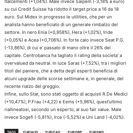
Italcementi (+1,04%). Male invece Saipem (-3,18% a euro)
su cui Credit Suisse ha ridotto il target price a 16 da 18
euro. Sul Midex in progresso le utilities, che per un
analista hanno beneficiato di un generale rimbalzo del
settore. In nero Enia (+0,958%), Hera (+1,02%), Iride
(+0,05%) e Acea (+0,706%). In forte calo invece Seat P.G.
(-13,86%), di cui e’ passato di mano oltre il 26% del
capitale. Centrobanca ha tagliato il rating della societa’ a
overvalued da neutral. In luce Saras (+7,52%), tra i migliori
titoli del paniere, che a detta degli esperti beneficia di
alcuni upgrade delle scorse settimane e, in generale, del
recente rialzo del greggio.
Infine, sullo Star, sono stati oggetto di acquisti R.De Medici
(+10,47%), P.Frau (+4,22) e Eems (+5,96%), quest’ultimo
riallineatosi, secondo un esperto, al suo fair value. Male
invece Sogefi (-5,81%), Irce (-5,52%) e Uni Land (-4,02%).
TAGS
EUR/AUD
EUR/CAD
EUR/GBP
EUR/HKD