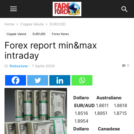
Home
Coppie Valute
EUR/USD
Coppie Valute
EUR/USD
Forex News
Forex report min&max
intraday
0
Di
Redazione
-
7 Aprile 2009
Dollaro Australiano
EUR/AUD
1.8611 1.8618
1.8516 1.8951 1.8715
1.8954
Dollaro Canadese