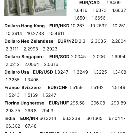
EUR/CAD
1.6409
1.6416 1.6373 1.6637
1.6501 1.6656
Dollaro Hong Kong EUR/HKD
10.267 10.2697 10.251
10.3914 10.2738 10.4611
Dollaro Neo Zelandese EUR/NZD
2.3 2.3035 2.2804
2.3111 2.2998 2.2923
Dollaro Singapore EUR/SGD
2.0045 2.006 1.9994
2.0212 2.0064 2.0316
Dollaro Usa EUR/USD
1.3247 1.3249 1.3225 1.3408
1.3255 1.3496
Franco Svizzero EUR/CHF
1.5159 1.5162 1.5149
1.5243 1.5169 1.5247
Fiorino Ungherese EUR/HUF
295.58 296.08 293.89
298.75 296.8 294.3
India EUR/INR
66.3214 66.3239 66.1665 67.0447
66.302 67.48