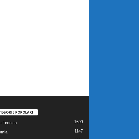
TEGORIE POPOLARI
1699
si Tecnica
1147
omia