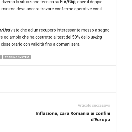
diversa la situazione tecnica su
Eur/Gbp
, dove il doppio
minimo deve ancora trovare conferme operative con il
p/Usd
visto che ad un recupero interessante messo a segno
ce ed ampio che ha costretto al test del 50% dello
swing
n close orario con validità fino a domani sera.
TRADING SYSTEM
Articolo successivo
Inflazione, cara Romania ai confini
d’Europa