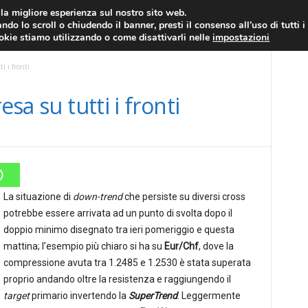
RATIS
FOREX NEWS
FOREX SIGNALS
FOREX TRADING
GLOSSARIO FORE
i la migliore esperienza sul nostro sito web.
ndo lo scroll o chiudendo il banner, presti il consenso all’uso di tutti i
EURO/DOLLARO
ECONOMIA
FOREX NEWS
ookie stiamo utilizzando o come disattivarli nelle
impostazioni
i i fronti
esa su tutti i fronti
La situazione di
down-trend
che persiste su diversi cross
potrebbe essere arrivata ad un punto di svolta dopo il
doppio minimo disegnato tra ieri pomeriggio e questa
mattina; l’esempio più chiaro si ha su
Eur/Chf
, dove la
compressione avuta tra 1.2485 e 1.2530 è stata superata
proprio andando oltre la resistenza e raggiungendo il
target
primario invertendo la
SuperTrend
. Leggermente