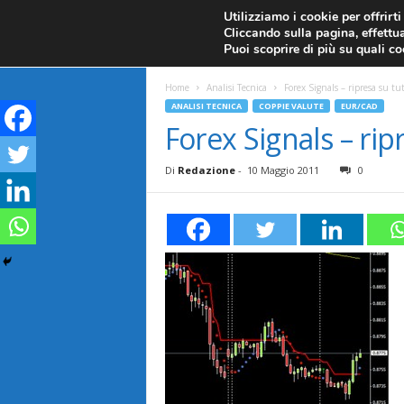
CANDELE GIAPPONESI
ECONOMIA
FOREX G
Utilizziamo i cookie per offrirt
Cliccando sulla pagina, effettua
ANALISI TECNICA
F
Puoi scoprire di più su quali c
a
Home
Analisi Tecnica
Forex Signals – ripresa su tutt
ANALISI TECNICA
COPPIE VALUTE
EUR/CAD
r
Forex Signals – ripr
e
Di
Redazione
-
10 Maggio 2011
0
F
o
r
e
x