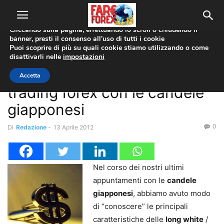
Utilizziamo i cookie per offrirti la migliore esperienza sul nostro
sito web.
Cliccando sulla pagina, effettuando lo scroll o chiudendo il
banner, presti il consenso all’uso di tutti i cookie
Home
Candele Giapponesi - Candlestick
Puoi scoprire di più su quali cookie stiamo utilizzando o come
disattivarli nelle
impostazioni
Candele Giapponesi - Candlestick
Strumenti Forex
Il concetto di supporto nel
Accetta
trading forex con le candele
giapponesi
0
Di
Redazione
-
13 Aprile 2012
Nel corso dei nostri ultimi
appuntamenti con le
candele
giapponesi
, abbiamo avuto modo
di “conoscere” le principali
caratteristiche delle
long white
/