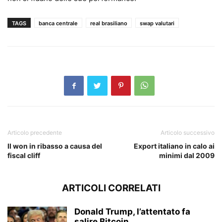
TAGS
banca centrale
real brasiliano
swap valutari
Articolo precedente
Articolo successivo
Il won in ribasso a causa del
Export italiano in calo ai
fiscal cliff
minimi dal 2009
ARTICOLI CORRELATI
Donald Trump, l’attentato fa
salire Bitcoin