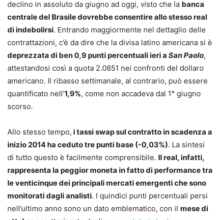
declino in assoluto da giugno ad oggi, visto che la
banca
centrale del Brasile dovrebbe consentire allo stesso real
di indebolirsi
. Entrando maggiormente nel dettaglio delle
contrattazioni, c’è da dire che la divisa latino americana si è
deprezzata di ben 0,9 punti percentuali ieri a
San Paolo
,
attestandosi così a quota 2.0851 nei confronti del dollaro
americano. Il ribasso settimanale, al contrario, può essere
quantificato nell’
1,9%
, come non accadeva dal 1° giugno
scorso.
Allo stesso tempo,
i tassi swap sul contratto in scadenza a
inizio 2014 ha ceduto tre punti base (-0,03%)
. La sintesi
di tutto questo è facilmente comprensibile.
Il real, infatti,
rappresenta la peggior moneta in fatto di performance tra
le venticinque dei principali mercati emergenti che sono
monitorati dagli analisti
. I quindici punti percentuali persi
nell’ultimo anno sono un dato emblematico, con il
mese di