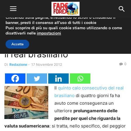
Utilizziamo i cookie per offrirti la migliore esperienza sul nostro
sito web.
Cliccando sulla pagina, effettuando lo scroll o chiudendo il
banner, presti il consenso all’uso di tutti i cookie
Home
Mercati Emergenti
Puoi scoprire di più su quali cookie stiamo utilizzando o come
disattivarli nelle
impostazioni
Mercati Emergenti
Una settimana da incubo per
Accetta
il real brasiliano
0
Di
Redazione
-
17 Novembre 2012
Il
quinto calo consecutivo del real
brasiliano
di quattro giorni fa ha
avuto come conseguenza un
ulteriore
prolungamento delle
perdite per quel che riguarda la
valuta sudamericana
: si tratta, nello specifico, del peggior