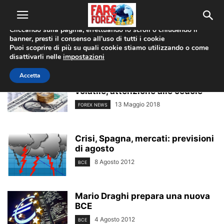
Utilizziamo i cookie per offrirti la migliore esperienza sul nostro
sito web.
Cliccando sulla pagina, effettuando lo scroll o chiudendo il
banner, presti il consenso all’uso di tutti i cookie
Home
Tags
Rendimenti
Puoi scoprire di più su quali cookie stiamo utilizzando o come
rendimenti
disattivarli nelle
impostazioni
Accetta
Cambio euro-dollaro sempre
volatile, attenzione alle cedole
13 Maggio 2018
FOREX NEWS
Crisi, Spagna, mercati: previsioni
di agosto
8 Agosto 2012
BCE
Mario Draghi prepara una nuova
BCE
4 Agosto 2012
BCE