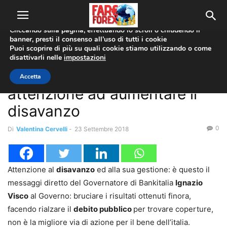
Utilizziamo i cookie per offrirti la migliore esperienza sul nostro
sito web.
Cliccando sulla pagina, effettuando lo scroll o chiudendo il
banner, presti il consenso all’uso di tutti i cookie
Home
Economia
Puoi scoprire di più su quali cookie stiamo utilizzando o come
disattivarli nelle
impostazioni
Economia
Bankitalia, Visco avverte:
Accetta
attenzione ad aumentare il
disavanzo
0
Di
Valentina Cervelli
-
23 Settembre 2018
Attenzione al
disavanzo
ed alla sua gestione: è questo il
messaggi diretto del Governatore di Bankitalia
Ignazio
Visco
al Governo: bruciare i risultati ottenuti finora,
facendo rialzare il
debito pubblico
per trovare coperture,
non è la migliore via di azione per il bene dell’italia.