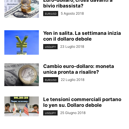
Euro-dollaro, cross davanti a
bivio ribassista?
5 Agosto 2018
EUR/USD
Yen in salita. La settimana inizia
con il dollaro debole
23 Luglio 2018
USD/JPY
Cambio euro-dollaro: moneta
unica pronta a risalire?
22 Luglio 2018
EUR/USD
Le tensioni commerciali portano
lo yen su. Dollaro debole
25 Giugno 2018
USD/JPY