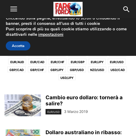
Utilizziamo i cookie per offrirti la migliore esperienza sul nostro
sito web.
Cliccando sulla pagina, effettuando lo scroll o chiudendo il
banner, presti il consenso all’uso di tutti i cookie
Home
Coppie Valute
Puoi scoprire di più su quali cookie stiamo utilizzando o come
disattivarli nelle
impostazioni
COPPIE VALUTE
Accetta
AUD/CAD
AUD/CHF
AUD/JPY
AUD/USD
CAD/CHF
CHF/JPY
EUR/AUD
EUR/CAD
EUR/CHF
EUR/GBP
EUR/JPY
EUR/USD
GBP/CAD
GBP/CHF
GBP/JPY
GBP/USD
NZD/USD
USD/CAD
USD/JPY
Cambio euro dollaro: tornerà a
salire?
3 Marzo 2019
EUR/USD
Dollaro australiano in ribasso: