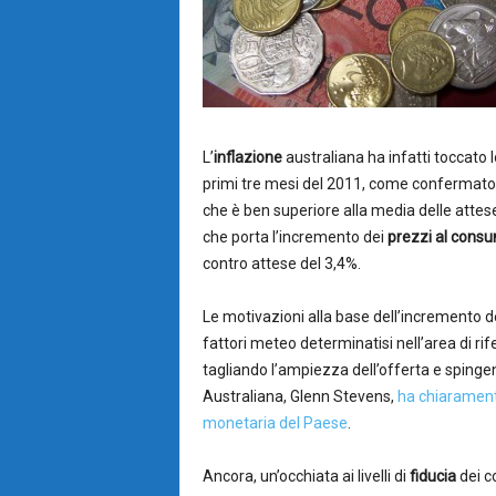
L’
inflazione
australiana ha infatti toccato 
primi tre mesi del 2011, come confermato d
che è ben superiore alla media delle attese
che porta l’incremento dei
prezzi al cons
contro attese del 3,4%.
Le motivazioni alla base dell’incremento de
fattori meteo determinatisi nell’area di rif
tagliando l’ampiezza dell’offerta e spingen
Australiana, Glenn Stevens,
ha chiaramente
monetaria del Paese
.
Ancora, un’occhiata ai livelli di
fiducia
dei c