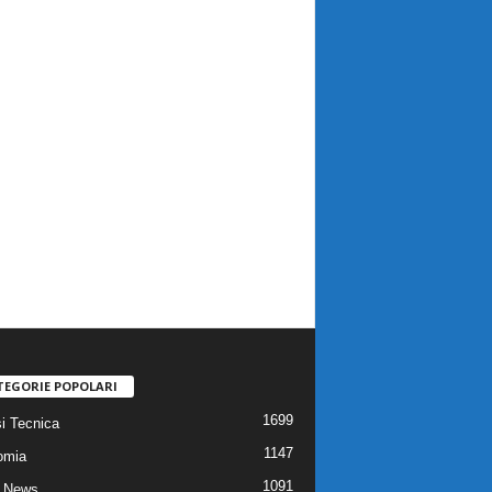
TEGORIE POPOLARI
1699
si Tecnica
1147
omia
1091
 News