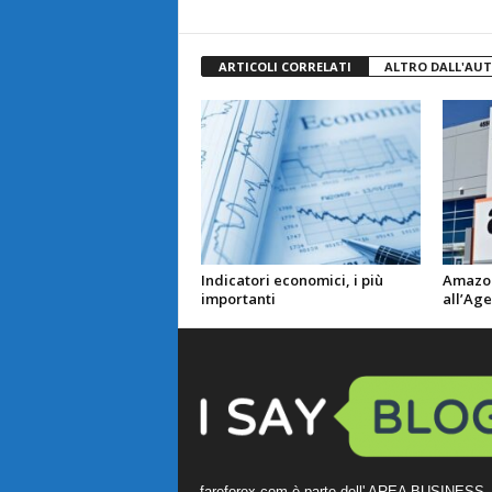
ARTICOLI CORRELATI
ALTRO DALL'AU
Indicatori economici, i più
Amazon
importanti
all’Age
fareforex.com è parte dell' AREA BUSINESS