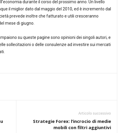
l’economia durante il corso del prossimo anno. Un livello
que il miglior dato dal maggio del 2010, ed è incremento dal
cietà prevede inoltre che fatturato e utili cresceranno
del mese di giugno.
compaiono su queste pagine sono opinioni dei singoli autori, e
elle sollecitazioni o delle consulenze ad investire sui mercati
ti.
Articolo successivo
su
Strategie Forex: l’incrocio di medie
mobili con filtri aggiuntivi