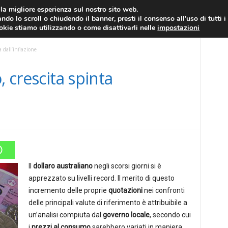
RATIS
FOREX NEWS
FOREX SIGNALS
FOREX TRADING
GLOSSARIO FORE
i la migliore esperienza sul nostro sito web.
ndo lo scroll o chiudendo il banner, presti il consenso all’uso di tutti i
EURO/DOLLARO
ECONOMIA
FOREX NEWS
ookie stiamo utilizzando o come disattivarli nelle
impostazioni
a dall’inflazione
, crescita spinta
Il
dollaro australiano
negli scorsi giorni si è
apprezzato su livelli record. Il merito di questo
incremento delle proprie
quotazioni
nei confronti
delle principali valute di riferimento è attribuibile a
un’analisi compiuta dal
governo locale
, secondo cui
i
prezzi al consumo
sarebbero variati in maniera