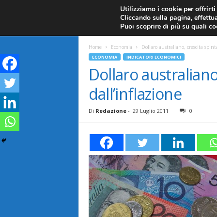
CANDELE GIAPPONESI
ECONOMIA
FOREX G
Utilizziamo i cookie per offrirt
Cliccando sulla pagina, effettua
ANALISI TECNICA
F
Puoi scoprire di più su quali c
a
Home
Economia
Dollaro australiano, crescita spint
ECONOMIA
INDICATORI ECONOMICI
r
Dollaro australiano
dall’inflazione
e
F
Di
Redazione
-
29 Luglio 2011
0
o
r
e
x