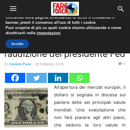
Utilizziamo i cookie per offrirti la migliore esperienza sul nostro
sito web.
Cliccando sulla pagina, effettuando lo scroll o chiudendo il
banner, presti il consenso all’uso di tutti i cookie
Home
Forex News
Puoi scoprire di più su quali cookie stiamo utilizzando o come
disattivarli nelle
impostazioni
Forex News
Dollaro torna giù. Pesa
Accetta
l’audizione del presidente Fed
0
Di
Daniele Pace
-
26 Febbraio 2018
All’apertura dei mercati europei, il
dollaro si segnala in discesa sul
paniere delle sei principali valute
mondiali. Una svalutazione che
non farà piacere agli altri paesi,
che vedono le loro valute in