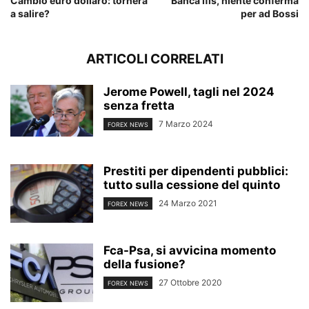
Cambio euro dollaro: tornerà
Banca Ifis, niente conferma
a salire?
per ad Bossi
ARTICOLI CORRELATI
Jerome Powell, tagli nel 2024
senza fretta
7 Marzo 2024
FOREX NEWS
Prestiti per dipendenti pubblici:
tutto sulla cessione del quinto
24 Marzo 2021
FOREX NEWS
Fca-Psa, si avvicina momento
della fusione?
27 Ottobre 2020
FOREX NEWS