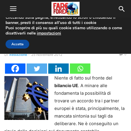
Utilizziamo i cookie per offrirti la migliore esperienza sul nostro
sito web.
Cliccando sulla pagina, effettuando lo scroll o chiudendo il
banner, presti il consenso all’uso di tutti i cookie
Home
Bce
Puoi scoprire di più su quali cookie stiamo utilizzando o come
disattivarli nelle
impostazioni
Bce
Rinvio accordo bilancio UE
Accetta
0
Di
Redazione
-
25 Novembre 2012
Niente di fatto sul fronte del
bilancio UE
. A minare alle
fondamenta la possibilità di
trovare un accordo tra i partner
europei è stata, principalmente, la
mancata sintonia sui tagli da
deliberare. Ne è conseguito un