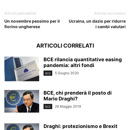
Articolo precedente
Articolo successivo
Un novembre pessimo per il
Ucraina, un dazio per ridurre
fiorino ungherese
i cambi valutari
ARTICOLI CORRELATI
BCE rilancia quantitative easing
pandemia: altri fondi
5 Giugno 2020
BCE
BCE, chi prenderà il posto di
Mario Draghi?
26 Maggio 2019
BCE
Draghi: protezionismo e Brexit