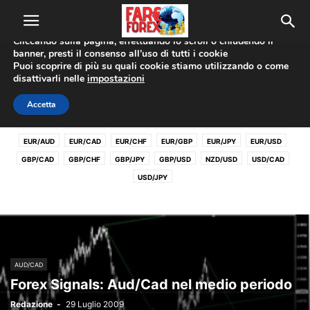
Utilizziamo i cookie per offrirti la migliore esperienza sul nostro
sito web.
Cliccando sulla pagina, effettuando lo scroll o chiudendo il
banner, presti il consenso all’uso di tutti i cookie
Home
Coppie Valute
AUD/CAD
Puoi scoprire di più su quali cookie stiamo utilizzando o come
disattivarli nelle
impostazioni
AUD/CAD
Accetta
AUD/CAD
AUD/CHF
AUD/JPY
AUD/USD
CAD/CHF
CHF/JPY
EUR/AUD
EUR/CAD
EUR/CHF
EUR/GBP
EUR/JPY
EUR/USD
GBP/CAD
GBP/CHF
GBP/JPY
GBP/USD
NZD/USD
USD/CAD
USD/JPY
AUD/CAD
Forex Signals: Aud/Cad nel medio periodo
Redazione
-
29 Luglio 2009