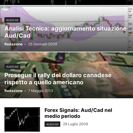
AUD/CAD
Analisi Tecnica: aggiornamento situazione
Aud/Cad
Redazione
-
25 Gennaio 2009
AUD/CAD
Prosegue il rally del dollaro canadese
rispetto a quello americano
Redazione
-
7 Maggio 2013
Forex Signals: Aud/Cad nel
medio periodo
29 Luglio 2009
AUD/CAD