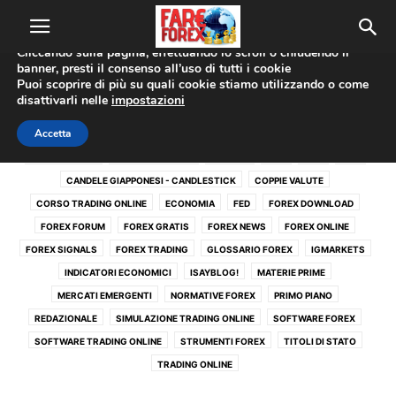
Utilizziamo i cookie per offrirti la migliore esperienza sul nostro
sito web.
Cliccando sulla pagina, effettuando lo scroll o chiudendo il
banner, presti il consenso all’uso di tutti i cookie
Home
Forex Signals
Puoi scoprire di più su quali cookie stiamo utilizzando o come
disattivarli nelle
impostazioni
FOREX SIGNALS
Accetta
ACTIVE TRADE
ANALISI TECNICA
BANCHE
BCE
BOE
BOJ
CANDELE GIAPPONESI - CANDLESTICK
COPPIE VALUTE
CORSO TRADING ONLINE
ECONOMIA
FED
FOREX DOWNLOAD
FOREX FORUM
FOREX GRATIS
FOREX NEWS
FOREX ONLINE
FOREX SIGNALS
FOREX TRADING
GLOSSARIO FOREX
IGMARKETS
INDICATORI ECONOMICI
ISAYBLOG!
MATERIE PRIME
MERCATI EMERGENTI
NORMATIVE FOREX
PRIMO PIANO
REDAZIONALE
SIMULAZIONE TRADING ONLINE
SOFTWARE FOREX
SOFTWARE TRADING ONLINE
STRUMENTI FOREX
TITOLI DI STATO
TRADING ONLINE