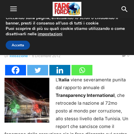
Utilizziamo i cookie per offrirti la migliore esperienza sul nostro
sito web.
Cliccando sulla pagina, effettuando lo scroll o chiudendo il
banner, presti il consenso all’uso di tutti i cookie
Home
Indicatori Economici
Puoi scoprire di più su quali cookie stiamo utilizzando o come
disattivarli nelle
impostazioni
Indicatori Economici
Corruzione Italia 2012
Accetta
0
Di
Redazione
-
6 Dicembre 2012
L’
Italia
viene severamente punita
dal rapporto annuale di
Transparency International
, che
retrocede la nazione al 72mo
posto al mondo per corruzione,
allo stesso livello della Tunisia. Un
report che sancisce come il