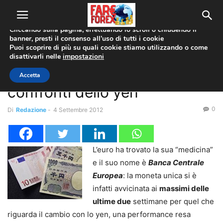
Utilizziamo i cookie per offrirti la migliore esperienza sul nostro
sito web.
Cliccando sulla pagina, effettuando lo scroll o chiudendo il
banner, presti il consenso all’uso di tutti i cookie
Home
Coppie Valute
EUR/JPY
Puoi scoprire di più su quali cookie stiamo utilizzando o come
disattivarli nelle
impostazioni
Coppie Valute
EUR/JPY
L’euro guadagna terreno nei
Accetta
confronti dello yen
0
Di
Redazione
-
4 Settembre 2012
L’euro ha trovato la sua “medicina”
e il suo nome è
Banca Centrale
Europea
: la moneta unica si è
infatti avvicinata ai
massimi delle
ultime due
settimane per quel che
riguarda il cambio con lo yen, una performance resa