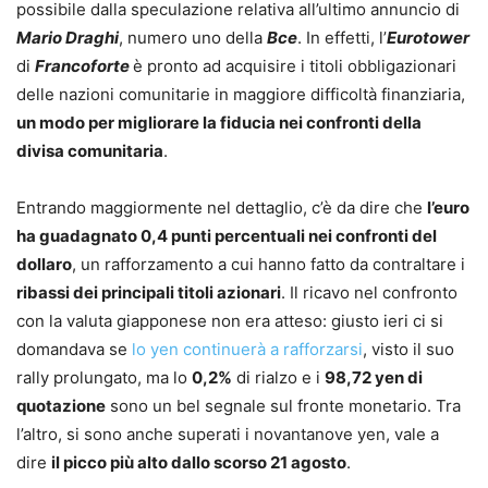
possibile dalla speculazione relativa all’ultimo annuncio di
Mario Draghi
, numero uno della
Bce
. In effetti, l’
Eurotower
di
Francoforte
è pronto ad acquisire i titoli obbligazionari
delle nazioni comunitarie in maggiore difficoltà finanziaria,
un modo per migliorare la fiducia nei confronti della
divisa comunitaria
.
Entrando maggiormente nel dettaglio, c’è da dire che
l’euro
ha guadagnato 0,4 punti percentuali nei confronti del
dollaro
, un rafforzamento a cui hanno fatto da contraltare i
ribassi dei principali titoli azionari
. Il ricavo nel confronto
con la valuta giapponese non era atteso: giusto ieri ci si
domandava se
lo yen continuerà a rafforzarsi
, visto il suo
rally prolungato, ma lo
0,2%
di rialzo e i
98,72 yen di
quotazione
sono un bel segnale sul fronte monetario. Tra
l’altro, si sono anche superati i novantanove yen, vale a
dire
il picco più alto dallo scorso 21 agosto
.