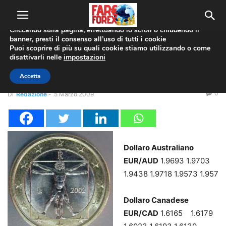
Utilizziamo i cookie per offrirti la migliore esperienza sul nostro
sito web.
Cliccando sulla pagina, effettuando lo scroll o chiudendo il
banner, presti il consenso all’uso di tutti i cookie
Home
Coppie Valute
EUR/JPY
Puoi scoprire di più su quali cookie stiamo utilizzando o come
disattivarli nelle
impostazioni
Coppie Valute
EUR/JPY
Forex News
Report min/max intraday
Accetta
0
Di
Redazione
-
5 Marzo 2009
Dollaro Australiano
EUR/AUD
1.9693 1.9703
1.9438 1.9718 1.9573 1.957
Dollaro Canadese
EUR/CAD
1.6165 1.6179