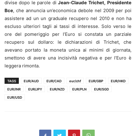
divise dopo le parole di
Jean-Claude Trichet,
Presidente
Bce
, che annuncia un’economica debole nel 2009 per poi
assistere ad un un graduale recupero nel 2010 e non ha
escluso ulteriori tagli ai tassi di interesse. Solo verso le
ore del pomeriggio per l’Euro si constata un parziale
recupero sul dollaro: le dichiarazioni di Trichet, che
avevano portato la moneta unica ai minimi di giornata,
smettono di avere una incisività negativa e per l’Euro è
leggera rimonta.
TAGS
EUR/AUD
EUR/CAD
eur/chf
EUR/GBP
EUR/HKD
EUR/INR
EUR/JPY
EUR/NZD
EUR/PLN
EUR/SGD
EUR/USD