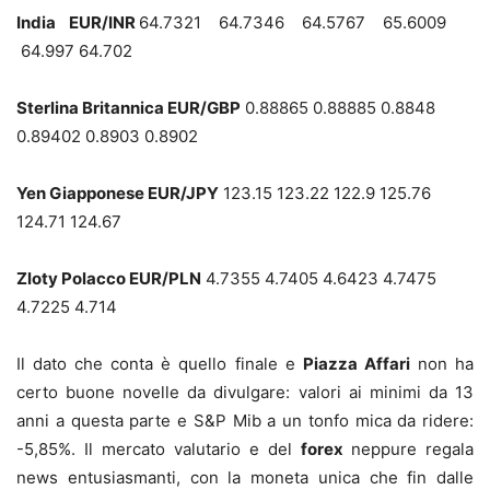
India EUR/INR
64.7321 64.7346 64.5767 65.6009
64.997 64.702
Sterlina Britannica EUR/GBP
0.88865 0.88885 0.8848
0.89402 0.8903 0.8902
Yen Giapponese EUR/JPY
123.15 123.22 122.9 125.76
124.71 124.67
Zloty Polacco EUR/PLN
4.7355 4.7405 4.6423 4.7475
4.7225 4.714
Il dato che conta è quello finale e
Piazza Affari
non ha
certo buone novelle da divulgare: valori ai minimi da 13
anni a questa parte e S&P Mib a un tonfo mica da ridere:
-5,85%. Il mercato valutario e del
forex
neppure regala
news entusiasmanti, con la moneta unica che fin dalle