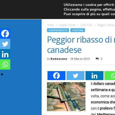
CANDELE GIAPPONESI
ECONOMIA
FOREX G
Utilizziamo i cookie per offrirt
Cliccando sulla pagina, effettua
ANALISI TECNICA
F
Puoi scoprire di più su quali c
a
Home
Coppie Valute
USD/CAD
Peggior ribasso
COPPIE VALUTE
USD/CAD
r
Peggior ribasso di 
canadese
e
F
Di
Redazione
-
18 Marzo 2013
0
o
r
Il
dollaro cana
settimana a qu
e
volta, come acc
economica che 
x
con il
prelievo 
del
Mediterran