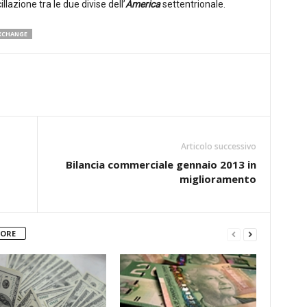
illazione tra le due divise dell’
America
settentrionale.
XCHANGE
Articolo successivo
Bilancia commerciale gennaio 2013 in
miglioramento
TORE