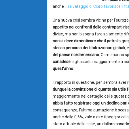
anche
Il salvataggio di Cipro favorisce il f
Una nuova crisi sembra vicina per l’euroz
appetito nei confronti delle controparti ris
divise, ma non bisogna fare solamente rifer
non si deve dimenticare che il petrolio g
stesso percorso dei titoli azionari globali
, 
del paese nordamericano
. Come hanno spie
canadese
e gli assets maggiormente a risc
quest’anno
.
Il rapporto in questione, per, sembra aver
dunque la convinzione di quanto sia utile f
maggiormente nel dettaglio delle quotazion
abbia fatto registrare oggi un declino pari 
conseguenza, l’ultima quotazione è scesa
anche dello 0,6%, vale a dire il peggior cal
stato attuale delle cose,
un dollaro canades