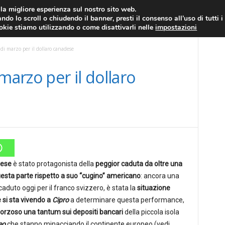
RATIS
FOREX NEWS
FOREX SIGNALS
FOREX TRADING
GLOSSARIO FORE
i la migliore esperienza sul nostro sito web.
ndo lo scroll o chiudendo il banner, presti il consenso all’uso di tutti i
EURO/DOLLARO
ECONOMIA
FOREX NEWS
ookie stiamo utilizzando o come disattivarli nelle
impostazioni
 di marzo per il dollaro canadese
marzo per il dollaro
dese
è stato protagonista della
peggior caduta da oltre una
esta parte rispetto a suo “cugino” americano
: ancora una
aduto oggi per il franco svizzero, è stata la
situazione
si sta vivendo a
Cipro
a determinare questa performance,
forzoso una tantum sui depositi bancari
della piccola isola
eo
che stanno minacciando il continente europeo (vedi