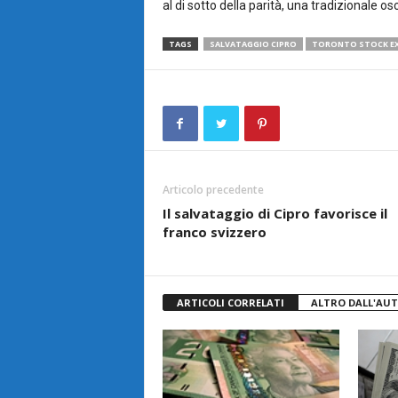
al di sotto della parità, una tradizionale osc
TAGS
SALVATAGGIO CIPRO
TORONTO STOCK E
Articolo precedente
Il salvataggio di Cipro favorisce il
franco svizzero
ARTICOLI CORRELATI
ALTRO DALL'AU