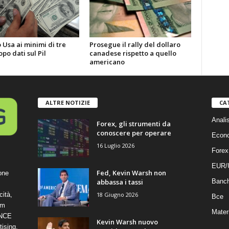
 Usa ai minimi di tre
Prosegue il rally del dollaro
po dati sul Pil
canadese rispetto a quello
americano
ALTRE NOTIZIE
CA
Anali
Forex, gli strumenti da
conoscere per operare
Econ
16 Luglio 2026
Forex
EUR/
Fed, Kevin Warsh non
one
abbassa i tassi
Banc
18 Giugno 2026
cità,
Bce
om
Mater
ANCE
Kevin Warsh nuovo
ising,