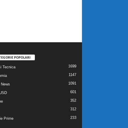
TEGORIE POPOLARI
1699
si Tecnica
1147
omia
1091
 News
601
USD
352
he
312
233
ie Prime