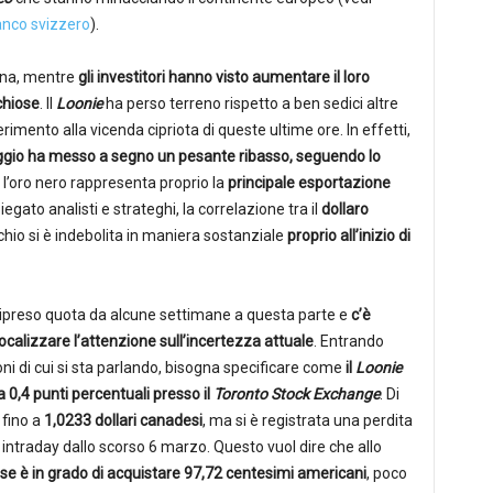
ranco svizzero
).
ona, mentre
gli investitori hanno visto aumentare il loro
chiose
. Il
Loonie
ha perso terreno rispetto a ben sedici altre
imento alla vicenda cipriota di queste ultime ore. In effetti,
reggio ha messo a segno un pesante ribasso, seguendo lo
e l’oro nero rappresenta proprio la
principale esportazione
gato analisti e strateghi, la correlazione tra il
dollaro
hio si è indebolita in maniera sostanziale
proprio all’inizio di
 ripreso quota da alcune settimane a questa parte e
c’è
ocalizzare l’attenzione sull’incertezza attuale
. Entrando
i di cui si sta parlando, bisogna specificare come
il
Loonie
a 0,4 punti percentuali presso il
Toronto Stock Exchange
. Di
 fino a
1,0233 dollari canadesi
, ma si è registrata una perdita
o intraday dallo scorso 6 marzo. Questo vuol dire che allo
e è in grado di acquistare 97,72 centesimi americani
, poco