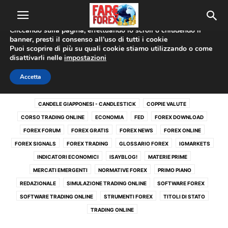
Utilizziamo i cookie per offrirti la migliore esperienza sul nostro
sito web.
Cliccando sulla pagina, effettuando lo scroll o chiudendo il
banner, presti il consenso all’uso di tutti i cookie
Home
Forex Signals
Pagina 2
Puoi scoprire di più su quali cookie stiamo utilizzando o come
disattivarli nelle
impostazioni
FOREX SIGNALS
Accetta
ACTIVE TRADE
ANALISI TECNICA
BANCHE
BCE
BOE
BOJ
CANDELE GIAPPONESI - CANDLESTICK
COPPIE VALUTE
CORSO TRADING ONLINE
ECONOMIA
FED
FOREX DOWNLOAD
FOREX FORUM
FOREX GRATIS
FOREX NEWS
FOREX ONLINE
FOREX SIGNALS
FOREX TRADING
GLOSSARIO FOREX
IGMARKETS
INDICATORI ECONOMICI
ISAYBLOG!
MATERIE PRIME
MERCATI EMERGENTI
NORMATIVE FOREX
PRIMO PIANO
REDAZIONALE
SIMULAZIONE TRADING ONLINE
SOFTWARE FOREX
SOFTWARE TRADING ONLINE
STRUMENTI FOREX
TITOLI DI STATO
TRADING ONLINE