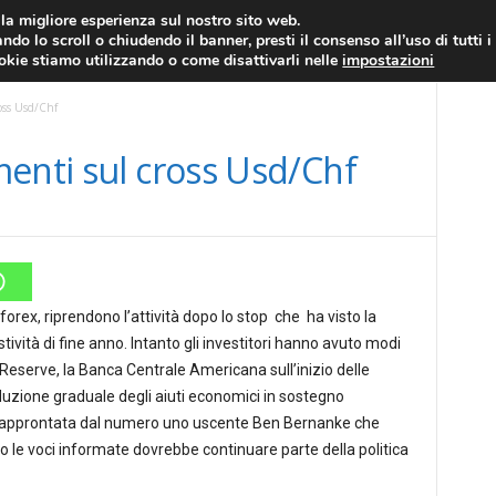
RATIS
FOREX NEWS
FOREX SIGNALS
FOREX TRADING
GLOSSARIO FORE
i la migliore esperienza sul nostro sito web.
ndo lo scroll o chiudendo il banner, presti il consenso all’uso di tutti i
EURO/DOLLARO
ECONOMIA
FOREX NEWS
ookie stiamo utilizzando o come disattivarli nelle
impostazioni
oss Usd/Chf
enti sul cross Usd/Chf
 forex, riprendono l’attività dopo lo stop che ha visto la
tività di fine anno.
Intanto gli investitori hanno avuto modi
l Reserve, la Banca Centrale Americana sull’inizio delle
riduzione graduale degli aiuti economici in sostegno
e, approntata dal numero uno uscente Ben Bernanke che
o le voci informate dovrebbe continuare parte della politica