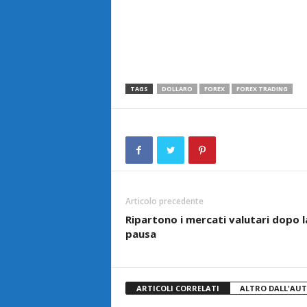
TAGS
DOLLARO
FOREX
FOREX TRADING
Articolo precedente
Ripartono i mercati valutari dopo l
pausa
ARTICOLI CORRELATI
ALTRO DALL'AU