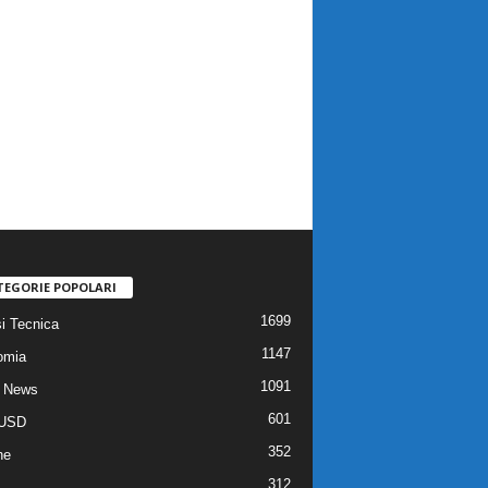
TEGORIE POPOLARI
1699
si Tecnica
1147
omia
1091
 News
601
USD
352
he
312