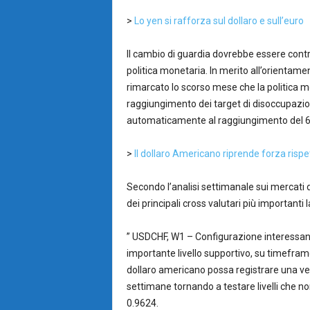
>
Lo yen si rafforza sul dollaro e sull’euro
Il cambio di guardia dovrebbe essere cont
politica monetaria. In merito all’orientam
rimarcato lo scorso mese che la politica
raggiungimento dei target di disoccupazione 
automaticamente al raggiungimento del 6
>
Il dollaro Americano riprende forza rispet
Secondo l’analisi settimanale sui mercati di
dei principali cross valutari più importanti l
” USDCHF, W1 – Configurazione interessant
importante livello supportivo, su timefram
dollaro americano possa registrare una ve
settimane tornando a testare livelli che no
0.9624.