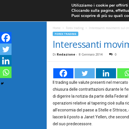
CANDELE GIAPPONESI
ECONOMIA
FOREX G
Utilizziamo i cookie per offrirt
Cliccando sulla pagina, effettua
ANALISI TECNICA
F
Puoi scoprire di più su quali c
a
Home
Forex trading
Interessanti movimenti sul cr
FOREX TRADING
r
Interessanti movim
e
Di
Redazione
-
8 Gennaio 2014
0
F
o
Il trading sulle valute presenti nel mercato
chiusura delle contrattazioni durante le fes
r
di digerire la notizia da parte della Federa
operazioni relative al tapering cioè sulla 
e
all’economia del paese a Stelle e Sttrisc
x
lascerà il posto a Janet Yellen, che second
del suo predecessore.