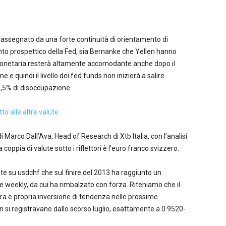
rassegnato da una forte continuità di orientamento di
ento prospettico della Fed, sia Bernanke che Yellen hanno
 monetaria resterà altamente accomodante anche dopo il
e quindi il livello dei fed funds non inizierà a salire
,5% di disoccupazione.
to alle altre valute
 Marco Dall’Ava, Head of Research di Xtb Italia, con l’analisi
a coppia di valute sotto i riflettori è l’euro franco svizzero.
e su usdchf che sul finire del 2013 ha raggiunto un
e weekly, da cui ha rimbalzato con forza. Riteniamo che il
ra e propria inversione di tendenza nelle prossime
n si registravano dallo scorso luglio, esattamente a 0.9520-