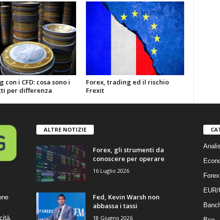
 con i CFD: cosa sono i
Forex, trading ed il rischio
ti per differenza
Frexit
ALTRE NOTIZIE
CA
Anali
Forex, gli strumenti da
conoscere per operare
Econ
16 Luglio 2026
Forex
EUR/
Fed, Kevin Warsh non
one
abbassa i tassi
Banc
18 Giugno 2026
cità,
Bce