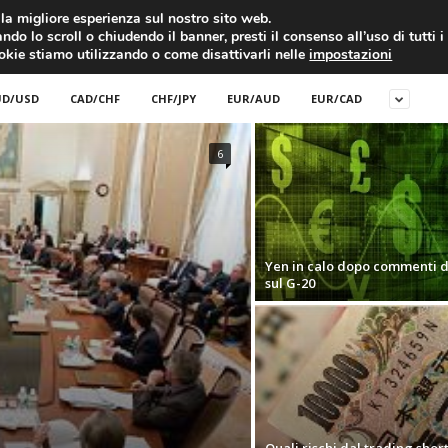
RATIS
FOREX NEWS
FOREX SIGNALS
FOREX TRADING
GLOSSARIO FORE
i la migliore esperienza sul nostro sito web.
ndo lo scroll o chiudendo il banner, presti il consenso all’uso di tutti i
EURO/DOLLARO
ECONOMIA
FOREX NEWS
ookie stiamo utilizzando o come disattivarli nelle
impostazioni
D/USD
CAD/CHF
CHF/JPY
EUR/AUD
EUR/CAD
6
Yen in calo dopo commenti d
sul G-20