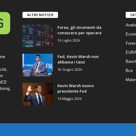
ALTRE NOTIZIE
CA
Anali
Forex, gli strumenti da
conoscere per operare
Econ
16 Luglio 2026
Forex
EUR/
Fed, Kevin Warsh non
one
abbassa i tassi
Banc
18 Giugno 2026
cità,
Bce
om
Mater
ANCE
Kevin Warsh nuovo
ising,
presidente Fed
14 Maggio 2026