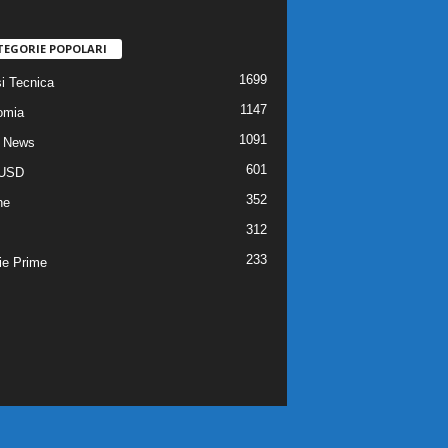
TEGORIE POPOLARI
1699
si Tecnica
1147
omia
1091
 News
601
USD
352
he
312
233
ie Prime