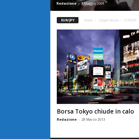
Redazione
-
3 Maggio 2009
EUR/JPY
Home
Coppie Valute
EUR/JPY
Borsa Tokyo chiude in calo
Redazione
-
28 Marzo 2013