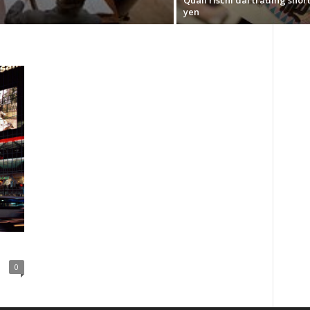
Quali rischi dal trading short
yen
0