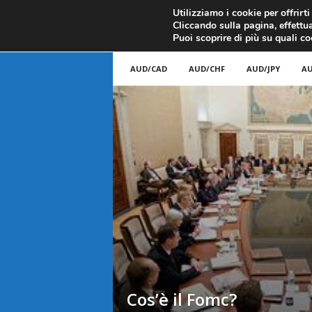
CANDELE GIAPPONESI
ECONOMIA
FOREX G
Utilizziamo i cookie per offrirt
Cliccando sulla pagina, effettua
ANALISI TECNICA
F
Puoi scoprire di più su quali c
a
AUD/CAD
AUD/CHF
AUD/JPY
AU
r
e
F
o
r
e
x
Cos’è il Fomc?