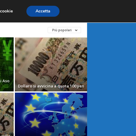
X
MATERIE PRIME
MERCATI EMERGENTI
 cookie
Accetta
Più popolari
i Aso
Dollaro si avvicina a quota 100 yen