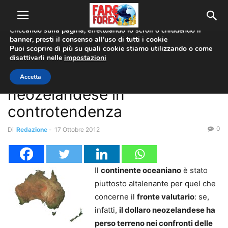
Utilizziamo i cookie per offrirti la migliore esperienza sul nostro
sito web.
Cliccando sulla pagina, effettuando lo scroll o chiudendo il
banner, presti il consenso all’uso di tutti i cookie
Home
Coppie Valute
AUD/USD
Puoi scoprire di più su quali cookie stiamo utilizzando o come
disattivarli nelle
impostazioni
Coppie Valute
AUD/USD
NZD/USD
Dollaro australiano e
Accetta
neozelandese in
controtendenza
0
Di
Redazione
-
17 Ottobre 2012
Il
continente oceaniano
è stato
piuttosto altalenante per quel che
concerne il
fronte valutario
: se,
infatti,
il dollaro neozelandese ha
perso terreno nei confronti delle